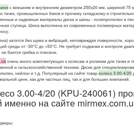
шине
с внешним и внутренним диаметром 250х20 мм, шириной 75 м
вых тачек, промышленных баков и прочему складскому и строител
ременные и надежные материалы диска и шины - полипропилен и пе
чная ступица. Шина выполнена из современных полимерных матери
носу.
пена) катится без шума и вибраций, неповреждая поверхности, хор
ей среды от -30°С до +50°С. Не требует подкачки и контроля дав
 не боится грибка и плесени.
.ua
очень много комплектующих к колесам и роликам для тачек и те
венной и сельскохозяйственной техники. Диски для специализирова
опилен, нейлон и т.д. Популярный на сайте товар
колесо 3.00-4/20
д
мальной цене, как для частных лиц, так и для больших компаний.
лесо 3.00-4/20 (KPU-240061) пр
 именно на сайте mirmex.com.
джеры;