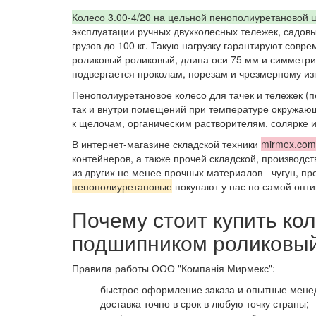
Колесо 3.00-4/20 на цельной пенополиуретановой 
эксплуатации ручных двухколесных тележек, садо
грузов до 100 кг. Такую нагрузку гарантируют сов
роликовый роликовый, длина оси 75 мм и симметри
подвергается проколам, порезам и чрезмерному из
Пенополиуретановое колесо для тачек и тележек (
так и внутри помещений при температуре окружающ
к щелочам, органическим растворителям, солярке и
В интернет-магазине складской техники
mirmex.com
контейнеров, а также прочей складской, производст
из других не менее прочных материалов - чугун, пр
пенополиуретановые
покупают у нас по самой опти
Почему стоит купить ко
подшипником роликовый
Правила работы ООО "Компанія Мирмекс":
быстрое оформление заказа и опытные мене
доставка точно в срок в любую точку страны;