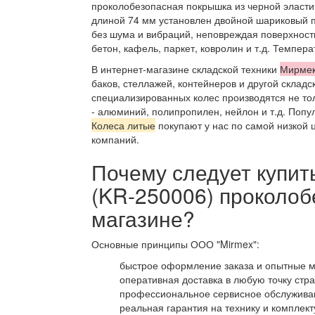
проколобезопасная покрышка из черной эласти
длиной 74 мм установлен двойной шариковый по
без шума и вибраций, неповреждая поверхност
бетон, кафель, паркет, ковролин и т.д. Темпер
В интернет-магазине складской техники
Мирме
баков, стеллажей, контейнеров и другой складс
специализированных колес производятся не тол
- алюминий, полипропилен, нейлон и т.д. Попу
Колеса литые
покупают у нас по самой низкой ц
компаний.
Почему следует купить
(KR-250006) проколо
магазине?
Основные принципы ООО "Mirmex":
быстрое оформление заказа и опытные 
оперативная доставка в любую точку стр
профессиональное сервисное обслуживан
реальная гарантия на технику и комплек