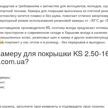
андартам и требованиям к запчастям для мотоциклов, мопедов, ску
спортной техники. Камера для покрышки выполнена из плотной рез
мотоколесу катится плавно и без шума, помогает отлично амортизи
мпературный режим использования резиновой камеры от –30°С до +
ставщиком производителя KS, поэтому всегда предлагает оптимал
м просторном и современном складе в Харькове всегда в наличии 
промышленных колес, резиновых шин и камер и других комплектующ
ов
покупают у нас оптом и в розницу - без перерывов и выходных.
камеру для покрышки KS 2.50-1
.com.ua?
джеры;
онт;
ие;
 корзину, заполните свои реквизиты и подтвердите свою покупку;