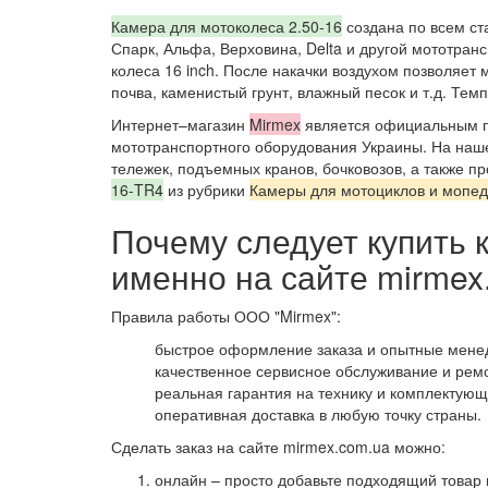
Камера для мотоколеса 2.50-16
создана по всем ст
Спарк, Альфа, Верховина, Delta и другой мототран
колеса 16 inch. После накачки воздухом позволяет 
почва, каменистый грунт, влажный песок и т.д. Те
Интернет–магазин
Mirmex
является официальным по
мототранспортного оборудования Украины. На наше
тележек, подъемных кранов, бочковозов, а также 
16-TR4
из рубрики
Камеры для мотоциклов и мопед
Почему следует купить 
именно на сайте mirmex
Правила работы ООО "Mirmex":
быстрое оформление заказа и опытные мене
качественное сервисное обслуживание и рем
реальная гарантия на технику и комплектующ
оперативная доставка в любую точку страны.
Сделать заказ на сайте mirmex.com.ua можно:
онлайн – просто добавьте подходящий товар в