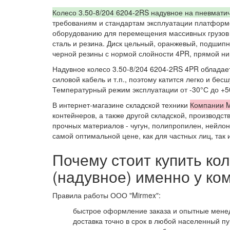
Колесо 3.50-8/204 6204-2RS надувное на пневмати
требованиям и стандартам эксплуатации платформе
оборудованию для перемещения массивных грузов д
сталь и резина. Диск цельный, оранжевый, подшип
черной резины с нормой слойности 4PR, прямой ни
Надувное колесо 3.50-8/204 6204-2RS 4PR обладае
силовой кабель и т.п., поэтому катится легко и бе
Температурный режим эксплуатации от -30°С до +5
В интернет-магазине складской техники
Компании M
контейнеров, а также другой складской, производст
прочных материалов - чугун, полипропилен, нейлон
самой оптимальной цене, как для частных лиц, так
Почему стоит купить ко
(надувное) именно у ко
Правила работы ООО "Mirmex":
быстрое оформление заказа и опытные мене
доставка точно в срок в любой населенный пу