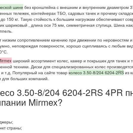
ческой шине
без кронштейна с внешним и внутренним диаметром 3
нных тележек, контейнерах ТБО, садовых тачек и прочему складс
о 150 кг. Такую стойкость к большим нагрузкам обеспечивают со
ник шариковый , длина оси 75 мм, симметричная ступица. Шина на
ппель.
т низким сопротивлением качению при движении по неровностям и 
сшумно, неповреждая поверхности, хорошо сцепливаясь с любым видом
0°С.
irmex
широкий ассортимент колес, камер и покрышек для тачек и т
венной техники. Диски для специализированных колес производятся 
 и т.д. Популярный на сайте товар
колесо 3.50-8/204 6204-2RS
из к
 и для больших компаний.
лесо 3.50-8/204 6204-2RS 4PR 
мпании Mirmex?
джеры;
нкт страны;