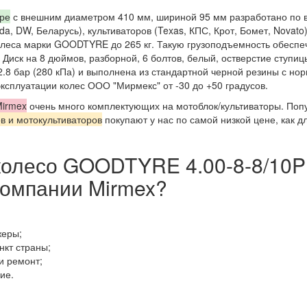
оре
с внешним диаметром 410 мм, шириной 95 мм разработано по в
nda, DW, Беларусь), культиваторов (Texas, КПС, Крот, Бомет, Novat
леса марки GOODTYRE до 265 кг. Такую грузоподъемность обесп
 Диск на 8 дюймов, разборной, 6 болтов, белый, остверстие ступи
2.8 бар (280 кПа) и выполнена из стандартной черной резины с но
сплуатации колес ООО "Мирмекс" от -30 до +50 градусов.
irmex
очень много комплектующих на мотоблок/культиваторы. Поп
в и мотокультиваторов
покупают у нас по самой низкой цене, как 
 колесо GOODTYRE 4.00-8-8/10P
компании Mirmex?
жеры;
нкт страны;
и ремонт;
ие.