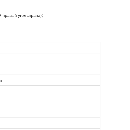
й правый угол экрана);
я