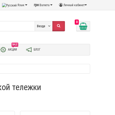
грн
Язык
Валюта
Личный кабинет
0
Везде
SALE
АКЦИИ
БЛОГ
кой тележки