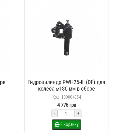
Продано!
кий
Ролик подвилочный 74х70 для
Колес
(FIN,
рохли полиуретан
те
KGPU-210020
оре
Гидроцилиндр PWH25-III (DF) для
0 грн
колеса ⌀180 мм в сборе
Продано!
Код: 100004054
4 776 грн
-
+
В корзину