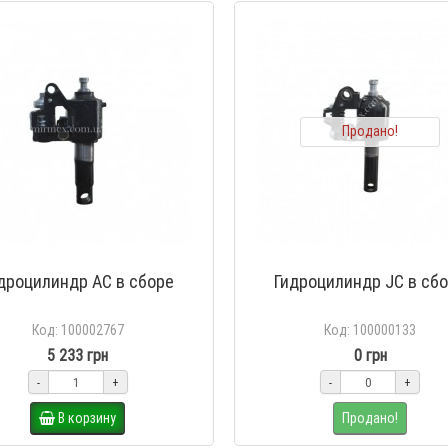
Продано!
дроцилиндр АС в сборе
Гидроцилиндр JC в сб
Код: 100002767
Код: 100000133
5 233 грн
0 грн
-
+
-
+
В корзину
Продано!