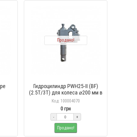
Продано!
оре
Гидроцилиндр PWH25-II (BF)
(2.5T/3T) для колеса ⌀200 мм в
сборе
Код: 100004070
0 грн
-
+
Продано!