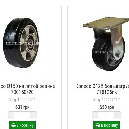
со Ø150 на литой резине
Колесо Ø125 большегру
700150/20
710125nk
Код: 100003290
Код: 100002987
601 грн
653 грн
-
+
-
+
В корзину
В корзину