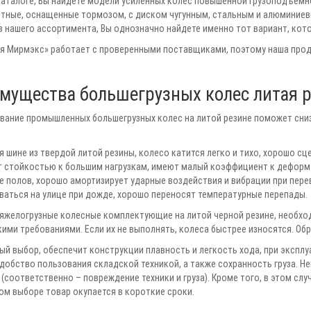
каталоге, Вы найдете модели усиленных колес повышенной грузоподъемно
тные, оснащенные тормозом, с диском чугунным, стальным и алюминиев
Из нашего ассортимента, Вы однозначно найдете именно тот вариант, ко
я Мирмэкс» работает с проверенными поставщиками, поэтому наша проду
мущества большегрузных колес литая 
вание промышленных большегрузных колес на литой резине поможет сниз
я шине из твердой литой резины, колесо катится легко и тихо, хорошо с
 стойкостью к большим нагрузкам, имеют малый коэффициент к деформа
е полов, хорошо амортизирует ударные воздействия и вибрации при перев
ваться на улице при дожде, хорошо переносят температурные перепады.
яжелогрузные колесные комплектующие на литой черной резине, необхо
ими требованиями. Если их не выполнять, колеса быстрее износятся. Обра
ый выбор, обеспечит конструкции плавность и легкость хода, при эксплу
удобство пользования складской техникой, а также сохранность груза. Н
(соответственно – повреждение техники и груза). Кроме того, в этом сл
ом выборе товар окупается в короткие сроки.