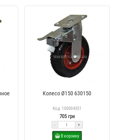
зное
Колесо Ø150 630150
Код: 100004351
705 грн
-
+
В корзину