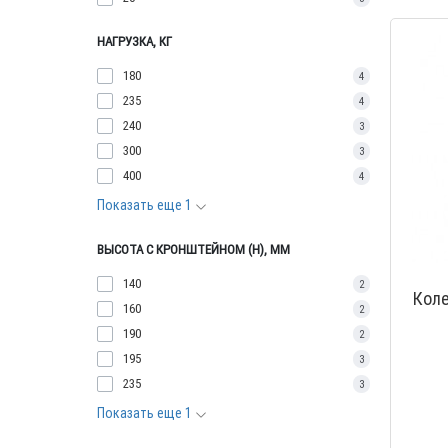
НАГРУЗКА, КГ
180
4
235
4
240
3
300
3
400
4
Показать еще 1
ВЫСОТА С КРОНШТЕЙНОМ (Н), ММ
140
2
Коле
160
2
190
2
195
3
235
3
Показать еще 1