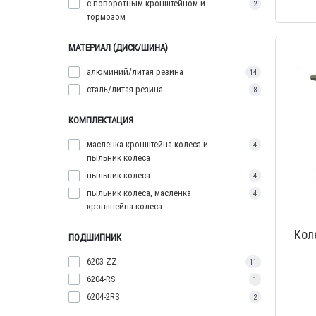
с поворотным кронштейном и
2
тормозом
МАТЕРИАЛ (ДИСК/ШИНА)
алюминий/литая резина
14
сталь/литая резина
8
КОМПЛЕКТАЦИЯ
масленка кронштейна колеса и
4
пыльник колеса
пыльник колеса
4
пыльник колеса, масленка
4
кронштейна колеса
Кол
ПОДШИПНИК
6203-ZZ
11
6204-RS
1
6204-2RS
2