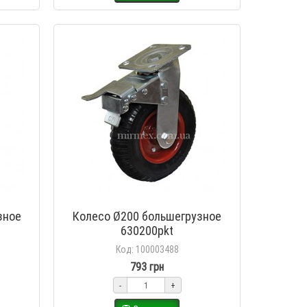
зное
Колесо Ø200 большегрузное
630200pkt
Код: 100003488
793 грн
-
+