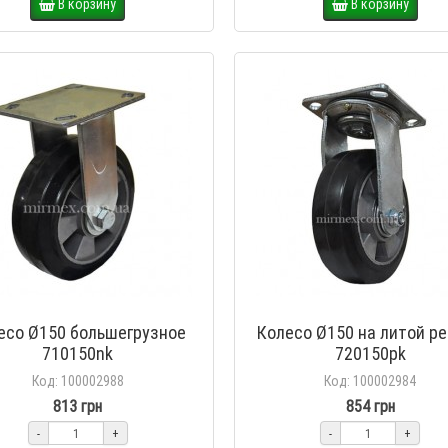
В корзину
В корзину
есо Ø150 большегрузное
Колесо Ø150 на литой р
710150nk
720150pk
Код: 100002988
Код: 100002984
813 грн
854 грн
-
+
-
+