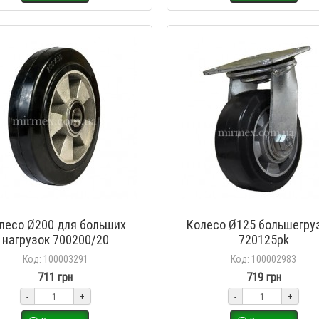
лесо Ø200 для больших
Колесо Ø125 большегру
нагрузок 700200/20
720125pk
Код: 100003291
Код: 100002983
711 грн
719 грн
-
+
-
+