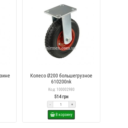
3 для
Колесо 180х52 рулевое для
роклы (KGN-220009)
KGN-220009
езине
Колесо Ø200 большегрузное
427 грн
401 грн
610200nk
В корзину
Код: 100002980
514 грн
-
+
В корзину