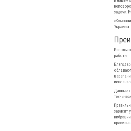
В нашем 
неповоро
задачи. 
«Компани
Украины.
Преи
Использо
работы.
Благодар
обладают
царапани
использо
Данные т
техническ
Правильн
зависит 
вибрации 
правильн