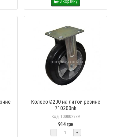
В корзину
езине
Колесо Ø200 на литой резине
710200nk
Код: 100002989
914 грн
-
+