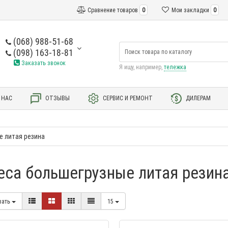
Сравнение товаров
0
Мои закладки
0
(068) 988-51-68
(098) 163-18-81
Заказать звонок
Я ищу, например,
тележка
 НАС
ОТЗЫВЫ
СЕРВИС И РЕМОНТ
ДИЛЕРАМ
е литая резина
еса большегрузные литая резин
-16 %
вать
15