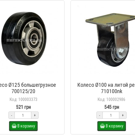
есо Ø125 большегрузное
Колесо Ø100 на литой р
700125/20
710100nk
Код: 100003373
Код: 100002986
521 грн
545 грн
-
+
-
+
В корзину
В корзину