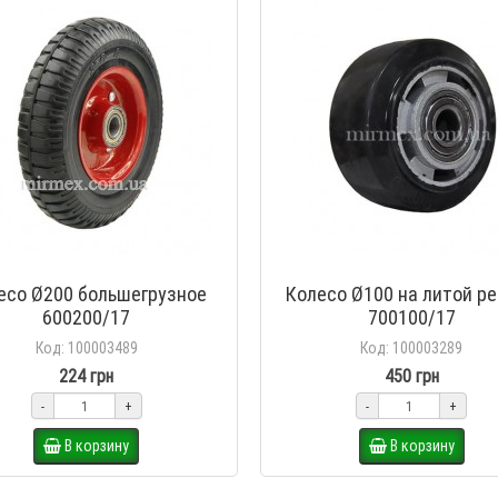
ка гидравлическая CBY-III
Ролик подвилочный 80х9
(BF) 2.5Т 900*540/PU
роклы полиуретан
TG-095062
KGPU-210034
есо Ø200 большегрузное
Колесо Ø100 на литой р
11 738 грн
11 293 грн
309 грн
260 грн
600200/17
700100/17
В корзину
В корзину
Код: 100003489
Код: 100003289
224 грн
450 грн
-
+
-
+
В корзину
В корзину