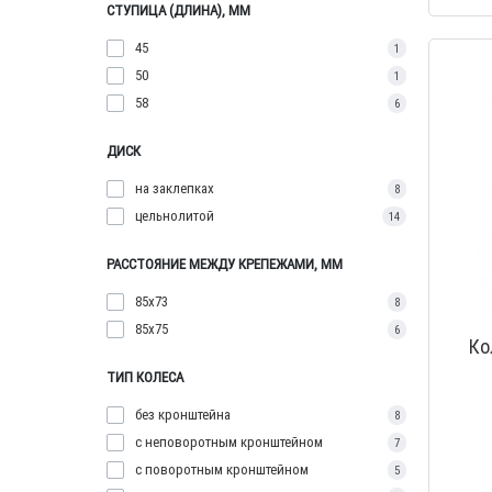
СТУПИЦА (ДЛИНА), ММ
45
1
50
1
58
6
ДИСК
на заклепках
8
цельнолитой
14
РАССТОЯНИЕ МЕЖДУ КРЕПЕЖАМИ, ММ
85х73
8
85х75
6
Ко
ТИП КОЛЕСА
без кронштейна
8
с неповоротным кронштейном
7
с поворотным кронштейном
5