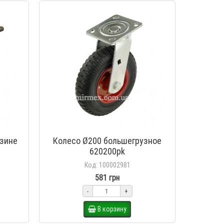
езине
Колесо Ø200 большегрузное
620200pk
Код: 100002981
581 грн
-
+
В корзину