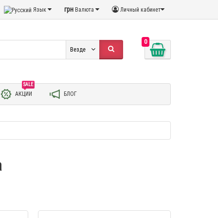
грн
Язык
Валюта
Личный кабинет
0
Везде
SALE
АКЦИИ
БЛОГ
а
-6 %