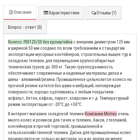
Описание
Характеристики
Отзывы (1)
Вопрос - ответ (0)
Колесо 700125/20 без кронштейна
с внешним диаметром 125 мм
и шириной 50 мм создано по всем требованиям и стандартам
эксплуатации мусорных контейнеров, строительных вышек-тур и
складских тележек для перемещения крупногабаритных
технических грузов до 300 кг. Такую грузоподъемность
обеспечивают современные и надежные материалы диска и
шины - алюминий/резина. Промышленное цельнолитое колесо на
прочной резине катится без шума и вибраций, неповреждая
поверхности, хорошо сцепливаясь с любым покрытием -
асфальт, бетон, кафель, паркет, ковролин и т.д. Температурный
режим эксплуатации от -20°С до +50°С.
В интернет-магазине складской техники
Компании Mirmex
очень
много колес и роликов для тачек и тележек, баков, стеллажей,
контейнеров и прочей торговой, промышленной и
сельскохозяйственной техники. Диски для промышленных колес
производятся не только из металла, но и из других не менее