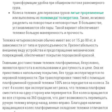
трансформации удобна при обширном потоке разномерного
груза.
Колеса тележек для перевозки грузов
литые прорезиненные
или выполнены из
полиамида/ полиуретана
. Также, их можно
разделить на поворотные и неповоротные. В большинстве,
устанавливаются обе пары. Такой вариант обеспечивает
тележке большую маневренность и прочность.
Тележка четырехколесная обычно имеет вес от 15 до 80 кг, в
зависимости от типа и грузоподъемности. Презентабельность
внешнему виду устройства и предотвращение механических
повреждений, обеспечивает покрытие порошковой краской.
Главными достоинствами тележек платформенных, безусловно,
являются простота в использовании и доступность в цене. Она не
прихотлива к напольному покрытию, без труда эксплуатируется по
неровной поверхности. При транспортировке тяжестей с помощью
платформенной грузовой тележки 100% веса передается на колеса. За
счет 4-х колес при эксплуатации нет риска, что тележка платформа
сместится на одну сторону или перевернется. Все колеса вращаются
во все стороны на 360 градусов, что дает возможность перемещать
ручную тележку вперед-назад, влево-вправо. Благодаря наличию
вращающихся колес платформенные складские тележки отличаются