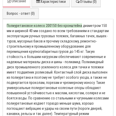
Описание
Характеристики
Отзывы (0)
Вопрос - ответ (0)
Полиуретановое колесо 200150 без кронштейна
диаметром 150
мм и шириной 40 мм создано по всем требованиям и стандартам
эксплуатации ручных грузовых тележек, багажных тачек, вышек-
туров, мусорных баков и прочему складскому, ремонтно-
строительному и промышленному оборудованию для
перемещения крупногабаритных грузов до 145 кг. Такую
стойкость к большим нагрузкам обеспечивают современные и
надежные материалы диска и шины - полиамид. Полиамидный
диск промышленного усиленного колеса для тачки и тележки
имеет подшипник роликовый. Контактный слой диска выполнен
из полиуретана и поэтому не требует особого ухода, а также не
подвергается проколам, порезам и чрезмерному износу. Такие
универсальные полиуретановые колесные опоры обладают
повышенной устойчивостью к маслам, кислотам, солярке и не
боятся воды. По сравнению со стальными и чугунными колесами
полиуретановые издают гораздо меньше шума, хорошо
поглощают вибрацию и удары на своем пути (пороги дверей,
канавки, рельсы и так далее). Температурный режим