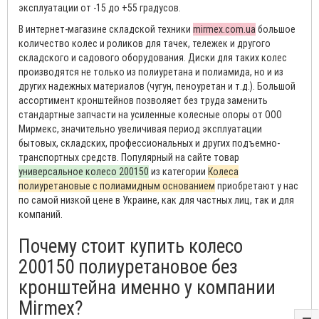
эксплуатации от -15 до +55 градусов.
В интернет-магазине складской техники
mirmex.com.ua
большое
количество колес и роликов для тачек, тележек и другого
складского и садового оборудования. Диски для таких колес
производятся не только из полиуретана и полиамида, но и из
других надежных материалов (чугун, пеноуретан и т.д.). Большой
ассортимент кронштейнов позволяет без труда заменить
стандартные запчасти на усиленные колесные опоры от ООО
Мирмекс, значительно увеличивая период эксплуатации
бытовых, складских, профессиональных и других подъемно-
транспортных средств. Популярный на сайте товар
универсальное колесо 200150
из категории
Колеса
полиуретановые с полиамидным основанием
приобретают у нас
по самой низкой цене в Украине, как для частных лиц, так и для
компаний.
Почему стоит купить колесо
200150 полиуретановое без
кронштейна именно у компании
Mirmex?