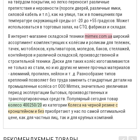
на твёрдом покрытии, но легко переносит различные
препятствия и неровности (пороги дверей, различные ямки,
силовой кабель и т.п.), как на улице, так и в помещениях при
температуре окружающей среды от -20 до +55 градусов. Может
использоваться в торговых залах, на СТО, фабриках и складах.
В интернет-магазине складской техники
mirmex.com.ua
широкий
ассортимент комплектующих к колёсам и роликам для тележек,
тачек, мотоблоков, культиваторов, мопедов, баков, стеллажей,
контейнеров и различной складской, производственной и
строительной техники. Диски для таких колёс изготавливаются
не только из стали, но и из других не менее прочных материалов
- алюминий, пропилен, нейлон и т. д. Разнообразие типов
креплений позволяет без труда заменить стандартные детали на
промышленные колёса от ООО Mirmex, значительно увеличивая
период эксплуатации бытовых, производственных и
транспортировочных средств. Популярный сегодня товар
колесо 400250/20
из категории
Колеса на черной резине с
кронштейном и без
приобретают у нас по самой оптимальной
цене, как для частных лиц, так и для крупных компаний.
РЕКОМЕНДУЕМЫЕ ТОВАРЫ