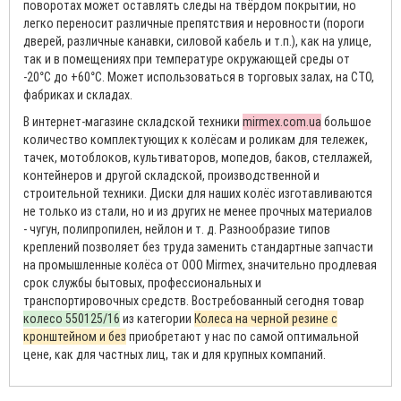
поворотах может оставлять следы на твёрдом покрытии, но
легко переносит различные препятствия и неровности (пороги
дверей, различные канавки, силовой кабель и т.п.), как на улице,
так и в помещениях при температуре окружающей среды от
-20°С до +60°С. Может использоваться в торговых залах, на СТО,
фабриках и складах.
В интернет-магазине складской техники
mirmex.com.ua
большое
количество комплектующих к колёсам и роликам для тележек,
тачек, мотоблоков, культиваторов, мопедов, баков, стеллажей,
контейнеров и другой складской, производственной и
строительной техники. Диски для наших колёс изготавливаются
не только из стали, но и из других не менее прочных материалов
- чугун, полипропилен, нейлон и т. д. Разнообразие типов
креплений позволяет без труда заменить стандартные запчасти
на промышленные колёса от ООО Mirmex, значительно продлевая
срок службы бытовых, профессиональных и
транспортировочных средств. Востребованный сегодня товар
колесо 550125/16
из категории
Колеса на черной резине с
кронштейном и без
приобретают у нас по самой оптимальной
цене, как для частных лиц, так и для крупных компаний.