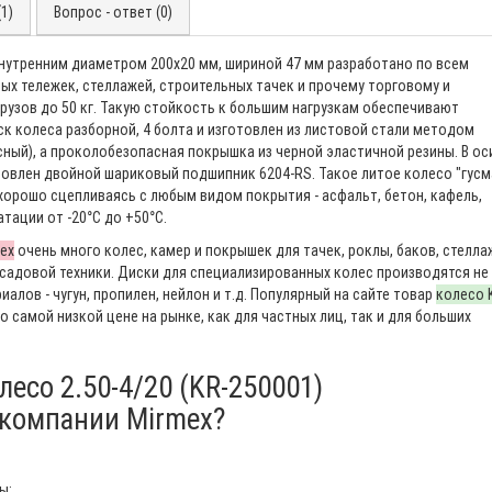
1)
Вопрос - ответ (0)
нутренним диаметром 200х20 мм, шириной 47 мм разработано по всем
х тележек, стеллажей, строительных тачек и прочему торговому и
узов до 50 кг. Такую стойкость к большим нагрузкам обеспечивают
к колеса разборной, 4 болта и изготовлен из листовой стали методом
ный), а проколобезопасная покрышка из черной эластичной резины. В ос
новлен двойной шариковый подшипник 6204-RS. Такое литое колесо "гусм
хорошо сцепливаясь с любым видом покрытия - асфальт, бетон, кафель,
тации от -20°С до +50°С.
ex
очень много колес, камер и покрышек для тачек, роклы, баков, стелла
 садовой техники. Диски для специализированных колес производятся не
иалов - чугун, пропилен, нейлон и т.д. Популярный на сайте товар
колесо 
о самой низкой цене на рынке, как для частных лиц, так и для больших
лесо 2.50-4/20 (KR-250001)
 компании Mirmex?
ы;