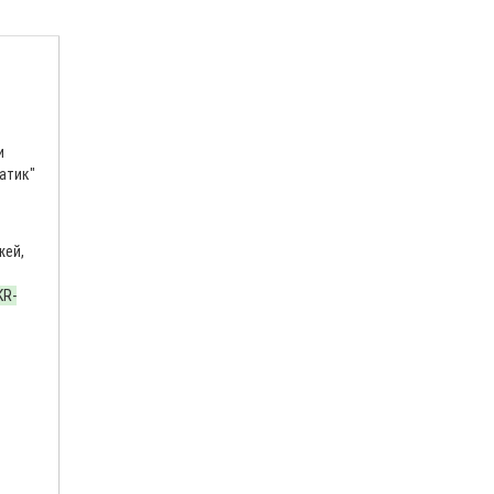
и
атик"
жей,
KR-