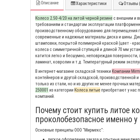
Описание
Характеристики
Отзывы (
Колесо 2.50-4/20 на литой черной резине
с внешним и в
требованиям и стандартам эксплуатации платформенны
производственному оборудованию для перемещения гр
современные и надежные материалы диска и шины. Дис
штамповки, покрытой полимерной краской (цвет - крас
колеса с симметричной ступицей и длиной 70 мм уста
катится легко и бесшумно, неповреждая поверхности, 
ламинат, ковролин и т.д. Температурный режим эксплуа
В интернет-магазине складской техники
Компании Mirm
контейнеров и другой складской, производственной и
только из стали, но и из других не менее прочных матер
250001
из категории
Колеса литые
приобретают у нас п
компаний.
Почему стоит купить литое ко
проколобезопасное именно у
Основные принципы ООО "Мирмекс":
легкое оформление заказа и опытные менеджер