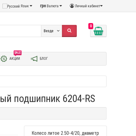
грн
Язык
Валюта
Личный кабинет
0
Везде
SALE
АКЦИИ
БЛОГ
овый подшипник 6204-RS
Колесо литое 2.50-4/20, диаметр