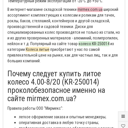
Температурный режим эксплуатации от -20°С до +50°С.
В интернет-магазине складской техники
mirmex.com.ua
широкий
ассортимент комплектующих к колесам и роликам для тачек,
роклы, баков, стеллажей, контейнеров и другой складской,
производственной и садовой техники. Диски для
специализированных колес производятся не только из стали, но
и из других проверенных материалов - алюминий, полипропилен,
нейлон и т.д. Популярный на сайте товар
колесо KR-250014
из
категории
Колеса литые
приобретают у нас по самой
привлекательной цене на рынке, как для частных лиц, так и для
больших компаний.
Почему следует купить литое
колесо 4.00-8/20 (KR-250014)
проколобезопасное именно на
сайте mirmex.com.ua?
Правила работы ООО "Мирмекс":
легкое оформление заказа и опытные менеджеры;
оперативная доставка в любую точку страны;