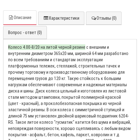
Описание
Характеристики
Отзывы (0)
Вопрос - ответ (0)
Колесо 4.00-8/20 на литой черной резине
с внешним и
внутренним диаметром 365х20 мм, шириной 64 мм разработано
по всем требованиям и стандартам эксплуатации
платформенных тележек, стеллажей, строительных тачек и
прочему торговому и производственному оборудованию для
перемещения грузов до 120 кг. Такую стойкость к большим
нагрузкам обеспечивают современные и надежные материалы
диска и шины. Диск колеса цельный и изготовлен из листовой
стали методом штамповки, покрытой полимерной краской
(цвет - красный), а проколобезопасная покрышка из черной
эластичной резины. В оси колеса с симметричной ступицей и
длиной 75 мм установлен двойной шариковый подшипник 6204-
RS. Такое литое колесо "гусматик" катится без шума и вибраций,
неповреждая поверхности, хорошо сцепливаясь с любым видом
покрытия - асфальт, бетон, кафель, паркет, ковролин и т.д.