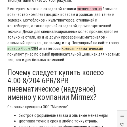
эксплуатации от -30 до +50 градусов.
В интернет-магазине складской техники
mirmex.com.ua
большое
количество комплектующих к колесам и роликам для тачек и
тележек, мотоблоков и культиваторов, стеллажей и
контейнеров, а также прочей складской, производственной
техники. Диски для специализированных колес производятся не
только из стали, но и из других проверенных материалов -
алюминий, пропилен, полиамид и т.д. Популярный на сайте товар
колесо 4.00-8/204
из категории
Колеса пневматические
покупают у нас по самой привлекательной цене, как для частных
лиц, так и для больших компаний.
Почему следует купить колесо
4.00-8/204 6PR/8PR
пневматическое (надувное)
именно у компании Mirmex?
Основные принципы ООО "Мирмекс":
быстрое оформление заказа и опытные менеджеры;
доставка точно в срок в любую точку страны;
качественное сервисное обслуживание и ремонт;