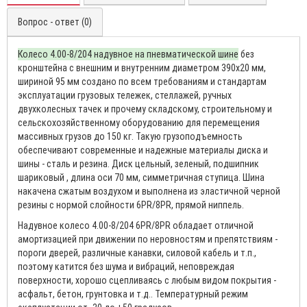
Вопрос - ответ (0)
Колесо 4.00-8/204 надувное на пневматической шине
без
кронштейна с внешним и внутренним диаметром 390х20 мм,
шириной 95 мм создано по всем требованиям и стандартам
эксплуатации грузовых тележек, стеллажей, ручных
двухколесных тачек и прочему складскому, строительному и
сельскохозяйственному оборудованию для перемещения
массивных грузов до 150 кг. Такую грузоподъемность
обеспечивают современные и надежные материалы диска и
шины - сталь и резина. Диск цельный, зеленый, подшипник
шариковый , длина оси 70 мм, симметричная ступица. Шина
накачена сжатым воздухом и выполнена из эластичной черной
резины с нормой слойности 6PR/8PR, прямой ниппель.
Надувное колесо 4.00-8/204 6PR/8PR обладает отличной
амортизацией при движении по неровностям и препятствиям -
пороги дверей, различные канавки, силовой кабель и т.п.,
поэтому катится без шума и вибраций, неповреждая
поверхности, хорошо сцепливаясь с любым видом покрытия -
асфальт, бетон, грунтовка и т.д.. Температурный режим