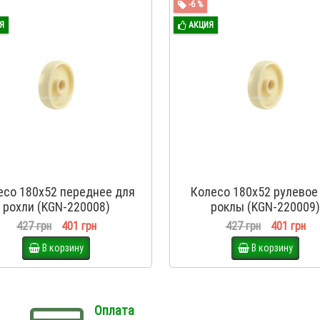
-6 %
Я
АКЦИЯ
есо 180х52 переднее для
Колесо 180х52 рулевое
рохли (KGN-220008)
роклы (KGN-220009)
427 грн
401 грн
427 грн
401 грн
В корзину
В корзину
Оплата