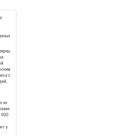
по
разных
лярны
на
ой
ческим
леса с
рей,
о из
бразие
т ООО
ют у