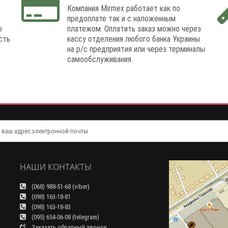
Компания Mirmex работает как по
предоплате так и с наложенным
о
платежом. Оплатить заказ можно через
сть
кассу отделения любого банка Украины
на р/с предприятия или через терминалы
самообслуживания.
НАШИ КОНТАКТЫ
(068) 988-51-68 (viber)
(098) 163-18-81
(098) 163-18-83
(095) 654-06-08 (telegram)
Заказать обратный звонок