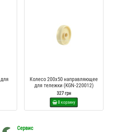
 для
Колесо 200х50 направляющее
Колесо
для тележки (KGN-220012)
для т
327 грн
В корзину
Сервис