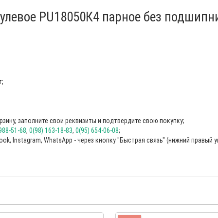
рулевое PU18050К4 парное без подшипн
т;
рзину, заполните свои реквизиты и подтвердите свою покупку;
 988-51-68
,
0(98) 163-18-83
,
0(95) 654-06-08
;
ok, Instagram, WhatsApp - через кнопку "Быстрая связь" (нижний правый у