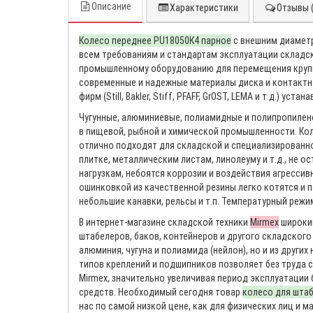
Описание
Характеристики
Отзывы (
Колесо переднее PU18050К4 парное
с внешним диаметр
всем требованиям и стандартам эксплуатации складск
промышленному оборудованию для перемещения крупно
современные и надежные материалы диска и контактно
фирм (Still, Bakler, Stiff, PFAFF, GrOST, LEMA и т.д.) у
Чугунные, алюминиевые, полиамидные и полипропилено
в пищевой, рыбной и химической промышленности. Кол
отлично подходят для складской и специализированно
плитке, металлическим листам, линолеуму и т.д., не 
нагрузкам, небоятся коррозии и воздействия агрессивн
ошинковкой из качественной резины легко котятся и п
небольшие канавки, рельсы и т.п. Температурный режим
В интернет-магазине складской техники
Mirmex
широкий
штабелеров, баков, контейнеров и другого складского
алюминия, чугуна и полиамида (нейлон), но и из других
типов креплений и подшипников позволяет без труда 
Mirmex, значительно увеличивая период эксплуатации
средств. Необходимый сегодня товар
колесо для штаб
нас по самой низкой цене, как для физических лиц и м