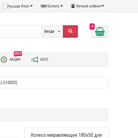
грн
Язык
Валюта
Личный кабинет
0
Везде
SALE
АКЦИИ
БЛОГ
U-210005)
Колесо направляющее 180х50 для