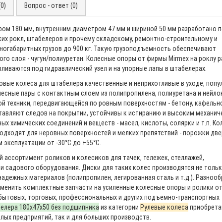
0)
Вопрос - ответ (0)
ом 180 мм, внутренним диаметром 47 мм и шириной 50 мм разработано 
их рокл, штабелеров и прочему складскому, ремонтно-строительному и
габаритных грузов до 900 кг. Такую грузоподъемность обеспечивают
го слоя - чугун/полиуретан. Колесные опоры от фирмы Mirmex на роклу 
станавливаются под гидравлический узел и на упорные лапы в штабелерах.
вые колеса для штабелера качественные и неприхотливые в уходе, попу
есные пары с контактным слоем из полипропилена, полиуретана и нейло
й техники, передвигающейся по ровным поверхностям - бетону, кафельн
оставляют следов на покрытии, устойчивы к истиранию и высоким механи
ых химических соединений и веществ - масел, кислоты, солярки и т.п. Ко
одходят для неровных поверхностей и мелких препятствий - порожки две
 эксплуатации от -30°С до +55°С.
 ассортимент роликов и колесиков для тачек, тележек, стеллажей,
 и садового оборудования. Диски для таких колес производятся не тольк
 надежных материалов (полипропилен, легированная сталь и т.д.). Разноо
сменить комплектные запчасти на усиленные колесные опоры и ролики о
 бытовых, торговых, профессиональных и других подъемно-транспортных
елера 180х47х50 без подшипника
из категории
Рулевые колеса
приобрета
алых предприятий, так и для больших производств.