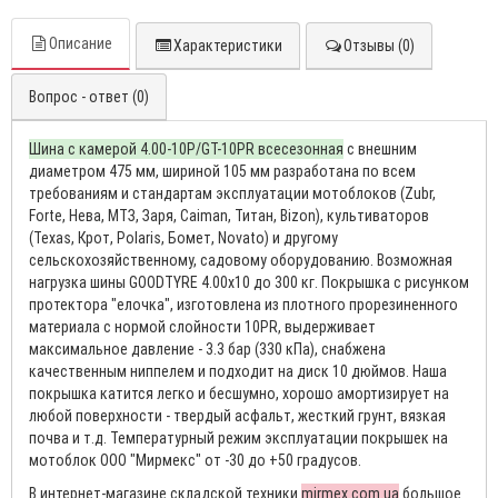
Описание
Характеристики
Отзывы (0)
Вопрос - ответ (0)
Шина с камерой 4.00-10P/GT-10PR всесезонная
с внешним
диаметром 475 мм, шириной 105 мм разработана по всем
требованиям и стандартам эксплуатации мотоблоков (Zubr,
Forte, Нева, МТЗ, Заря, Caiman, Титан, Bizon), культиваторов
(Texas, Крот, Polaris, Бомет, Novato) и другому
сельскохозяйственному, садовому оборудованию. Возможная
нагрузка шины GOODTYRE 4.00х10 до 300 кг. Покрышка с рисунком
протектора "елочка", изготовлена из плотного прорезиненного
материала с нормой слойности 10PR, выдерживает
максимальное давление - 3.3 бар (330 кПа), снабжена
качественным ниппелем и подходит на диск 10 дюймов. Наша
покрышка катится легко и бесшумно, хорошо амортизирует на
любой поверхности - твердый асфальт, жесткий грунт, вязкая
почва и т.д. Температурный режим эксплуатации покрышек на
мотоблок ООО "Мирмекс" от -30 до +50 градусов.
В интернет-магазине складской техники
mirmex.com.ua
большое