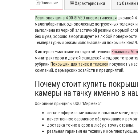
Описание
Характеристики
Отзывы (
Резиновая шина 4.00-8P/BD пневматическая
шириной 4.
малогабаритных одноколесных погрузочных тележек и 
выполнена из черной эластичной резины с нормой слойн
без шума, хорошо амортизирует на любой поверхности –
Температурный режим использования покрышек Best/DEL
В интернет–магазине складской техники
Компании Mir
минитракторов и другой складской и садово–строите
рубрики
Покрышки для тачек и тележек
покупают у нас
компаний, фермерских хозяйств и предприятий.
Почему стоит купить покрышк
камеры на тачку именно в на
Основные принципы ООО "Мирмекс":
легкое оформление заказа и опытные менеджер
качественное сервисное обслуживание и ремон
доставка точно в срок в любую точку страны;
реальная гарантия на технику и комплектующие.