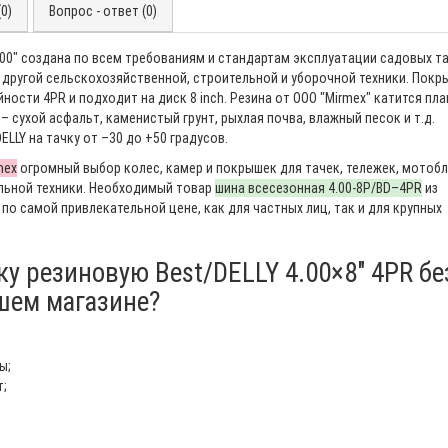
0)
Вопрос - ответ (0)
00″ создана по всем требованиям и стандартам эксплуатации садовых та
другой сельскохозяйственной, строительной и уборочной техники. Покр
ости 4PR и подходит на диск 8 inch. Резина от ООО "Mirmex" катится пла
 сухой асфальт, каменистый грунт, рыхлая почва, влажный песок и т.д.
LY на тачку от –30 до +50 градусов.
mex
огромный выбор колес, камер и покрышек для тачек, тележек, мотобл
льной техники. Необходимый товар
шина всесезонная 4.00-8P/BD–4PR
из
 по самой привлекательной цене, как для частных лиц, так и для крупных
у резиновую Best/DELLY 4.00×8″ 4PR бе
шем магазине?
ы;
т;