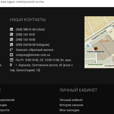
НАШИ КОНТАКТЫ
(068) 988-51-68 (viber)
(098) 163-18-81
(098) 163-18-83
(095) 654-06-08 (telegram)
Заказать обратный звонок
company@mirmex.com.ua
Пн-Пт: 9:00-18:00, Сб: 10:00-15:00, Вс: вых.
x.
г. Харьков, Салтовское шоссе, 43 (въез с
пер. Белостоцкий, 10)
Е
ЛИЧНЫЙ КАБИНЕТ
купателей
Личный кабинет
акции
История заказов
новости
Мои закладки