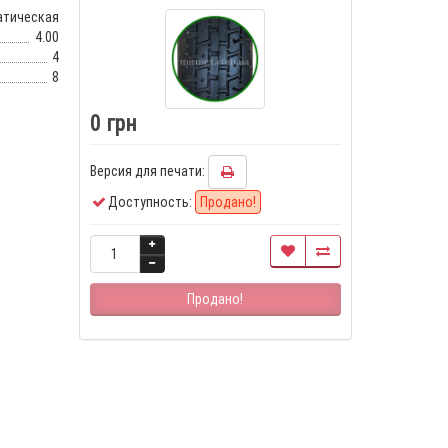
атическая
4.00
4
8
0 грн
Версия для печати:
Доступность:
Продано!
Продано!