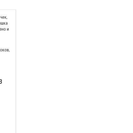
чек,
ышка
вно и
оков,
з