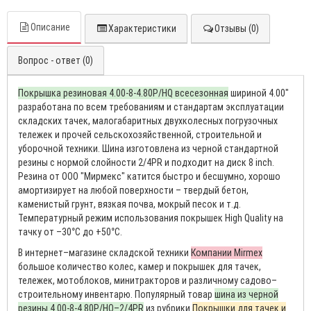
Описание
Характеристики
Отзывы (0)
Вопрос - ответ (0)
Покрышка резиновая 4.00-8-4.80P/HQ всесезонная
шириной 4.00″
разработана по всем требованиям и стандартам эксплуатации
складских тачек, малогабаритных двухколесных погрузочных
тележек и прочей сельскохозяйственной, строительной и
уборочной техники. Шина изготовлена из черной стандартной
резины с нормой слойности 2/4PR и подходит на диск 8 inch.
Резина от ООО "Мирмекс" катится быстро и бесшумно, хорошо
амортизирует на любой поверхности – твердый бетон,
каменистый грунт, вязкая почва, мокрый песок и т.д.
Температурный режим использования покрышек High Quality на
тачку от –30°С до +50°С.
В интернет–магазине складской техники
Компании Mirmex
большое количество колес, камер и покрышек для тачек,
тележек, мотоблоков, минитракторов и различному садово–
строительному инвентарю. Популярный товар
шина из черной
резины 4.00-8-4.80P/HQ–2/4PR
из рубрики
Покрышки для тачек и