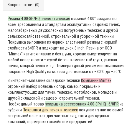
Вопрос - ответ (0)
Резина 4.00-8P/HQ пневматическая
шириной 4.00″ создана по
всем требованиям и стандартам эксплуатации садовых тачек,
малогабаритных двухколесных погрузочных тележек и другой
сельскохозяйственной, строительной и уборочной техники.
Покрышка выполнена из черной эластичной резины с нормой
слойности 6/8PR и подходит на диск 8 inch. Резина от ООО
"Mirmex" катится плавно и без шума, хорошо амортизирует на
любой поверхности – сухой бетон, каменистый грунт, рыхлая
почва, мокрый песок и т.д. Температурный режим использования
покрышек High Quality на колесо для тележки от –30°С до +50°С.
В интернет–магазине складской техники
Компании Mirmex
огромный выбор колесных опор, камер, покрышек и
комплектующих для тачек, тележек, мотоблоков, мопедов и
другой складской и садово–строительной техники.
Необходимый товар
покрышка всесезонная 4.00-8P/HQ–6/8PR
из
рубрики
Покрышки для тачек и тележек
покупают у нас по самой
актуальной цене, как для частных лиц, так и для крупных
компаний, фермерских хозяйств и предприятий.