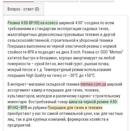
Вопрос - ответ (0)
Резина 4.00-8P/HQ на колесо
шириной 4.00″ создана по всем
требованиям и стандартам эксплуатации садовых тачек,
малогабаритных двухколесных грузовывых тележек и другой
сельскохозяйственной, строительной и уборочной техники.
Покрышка выполнена из черной эластичной резины с нормой
слойности 8PR и подходит на диск 8 inch. Резина от ООО "Mirmex"
катится быстро и бесшумно, хорошо амортизирует на любой
поверхности – сухой бетон, жесткий грунт, рыхлая почва,
мокрый песок и т.д. Температурный режим использования
покрышек High Quality на тачку от –30°С до +50°С.
В интернет–магазине складской техники
mirmex.com.ua
широкий
ассортимент камер и покрышек для тачек, тележек,
культиваторов, мопедов и различному садово–строительному
инвентарю. Востребованый товар
шина на черной резине 4.00-
8P/HQ–8PR
из рубрики
Покрышки для тачек и тележек
приобретают у нас по самой оптимальной цене, как для частных
лиц, так и для крупных компаний, фермерских хозяйств и
предприятий.