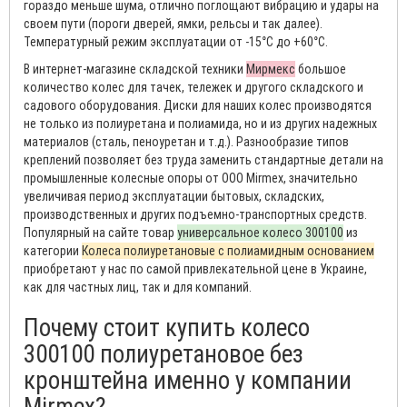
гораздо меньше шума, отлично поглощают вибрацию и удары на
своем пути (пороги дверей, ямки, рельсы и так далее).
Температурный режим эксплуатации от -15°С до +60°С.
В интернет-магазине складской техники
Мирмекс
большое
количество колес для тачек, тележек и другого складского и
садового оборудования. Диски для наших колес производятся
не только из полиуретана и полиамида, но и из других надежных
материалов (сталь, пеноуретан и т.д.). Разнообразие типов
креплений позволяет без труда заменить стандартные детали на
промышленные колесные опоры от ООО Mirmex, значительно
увеличивая период эксплуатации бытовых, складских,
производственных и других подъемно-транспортных средств.
Популярный на сайте товар
универсальное колесо 300100
из
категории
Колеса полиуретановые с полиамидным основанием
приобретают у нас по самой привлекательной цене в Украине,
как для частных лиц, так и для компаний.
Почему стоит купить колесо
300100 полиуретановое без
кронштейна именно у компании
Mirmex?