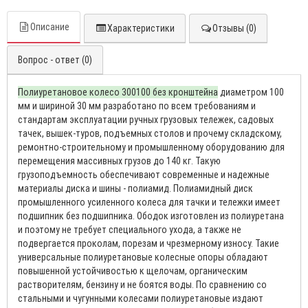
Описание
Характеристики
Отзывы (0)
Вопрос - ответ (0)
Полиуретановое колесо 300100 без кронштейна
диаметром 100
мм и шириной 30 мм разработано по всем требованиям и
стандартам эксплуатации ручных грузовых тележек, садовых
тачек, вышек-туров, подъемных столов и прочему складскому,
ремонтно-строительному и промышленному оборудованию для
перемещения массивных грузов до 140 кг. Такую
грузоподъемность обеспечивают современные и надежные
материалы диска и шины - полиамид. Полиамидный диск
промышленного усиленного колеса для тачки и тележки имеет
подшипник без подшипника. Ободок изготовлен из полиуретана
и поэтому не требует специального ухода, а также не
подвергается проколам, порезам и чрезмерному износу. Такие
универсальные полиуретановые колесные опоры обладают
повышенной устойчивостью к щелочам, органическим
растворителям, бензину и не боятся воды. По сравнению со
стальными и чугунными колесами полиуретановые издают