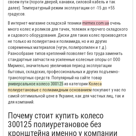
своем пути (пороги дверей, канавки, силовой кабель и так
далее). Температурный режим эксплуатации от -15 до +55
градусов.
В интернет-магазине складской техники
mirmex.com.ua
очень
много колес и роликов для тачек, тележек и прочего складского
и садового оборудования. Диски для таких колес производятся
не только из полиуретана и полиамида, но и из других
современных материалов (чугун, полипропилен и т.д.).
Разнообразие типов креплений позволяет без труда заменить
стандартные запчасти на усиленные колесные опоры от ООО
Мирмекс, значительно увеличивая период эксплуатации
бытовых, складских, профессиональных и других подъемно-
транспортных средств. Популярный на сайте товар
универсальное колесо 300125
из категории
Колеса
полиуретановые с полиамидным основанием
покупают у нас по
самой оптимальной цене в Украине, как для частных лиц, так и
для компаний.
Почему стоит купить колесо
300125 полиуретановое без
кронштейна именно у компании