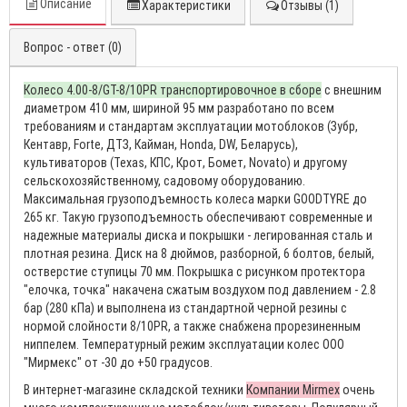
Описание
Характеристики
Отзывы (1)
Вопрос - ответ (0)
Колесо 4.00-8/GT-8/10PR транспортировочное в сборе
с внешним
диаметром 410 мм, шириной 95 мм разработано по всем
требованиям и стандартам эксплуатации мотоблоков (Зубр,
Кентавр, Forte, ДТЗ, Кайман, Honda, DW, Беларусь),
культиваторов (Texas, КПС, Крот, Бомет, Novato) и другому
сельскохозяйственному, садовому оборудованию.
Максимальная грузоподъемность колеса марки GOODTYRE до
265 кг. Такую грузоподъемность обеспечивают современные и
надежные материалы диска и покрышки - легированная сталь и
плотная резина. Диск на 8 дюймов, разборной, 6 болтов, белый,
остверстие ступицы 70 мм. Покрышка с рисунком протектора
"елочка, точка" накачена сжатым воздухом под давлением - 2.8
бар (280 кПа) и выполнена из стандартной черной резины с
нормой слойности 8/10PR, а также снабжена прорезиненным
ниппелем. Температурный режим эксплуатации колес ООО
"Мирмекс" от -30 до +50 градусов.
В интернет-магазине складской техники
Компании Mirmex
очень