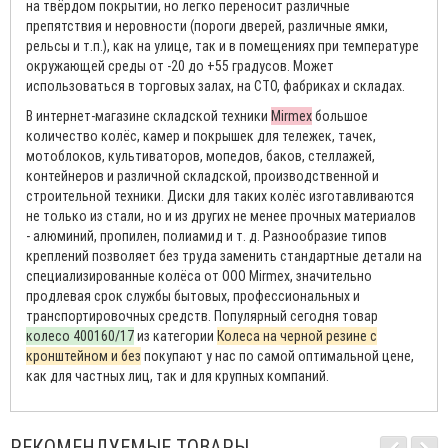
на твёрдом покрытии, но легко переносит различные
препятствия и неровности (пороги дверей, различные ямки,
рельсы и т.п.), как на улице, так и в помещениях при температуре
окружающей среды от -20 до +55 градусов. Может
использоваться в торговых залах, на СТО, фабриках и складах.
В интернет-магазине складской техники
Mirmex
большое
количество колёс, камер и покрышек для тележек, тачек,
мотоблоков, культиваторов, мопедов, баков, стеллажей,
контейнеров и различной складской, производственной и
строительной техники. Диски для таких колёс изготавливаются
не только из стали, но и из других не менее прочных материалов
- алюминий, пропилен, полиамид и т. д. Разнообразие типов
креплений позволяет без труда заменить стандартные детали на
специализированные колёса от ООО Mirmex, значительно
продлевая срок службы бытовых, профессиональных и
транспортировочных средств. Популярный сегодня товар
колесо 400160/17
из категории
Колеса на черной резине с
кронштейном и без
покупают у нас по самой оптимальной цене,
как для частных лиц, так и для крупных компаний.
РЕКОМЕНДУЕМЫЕ ТОВАРЫ