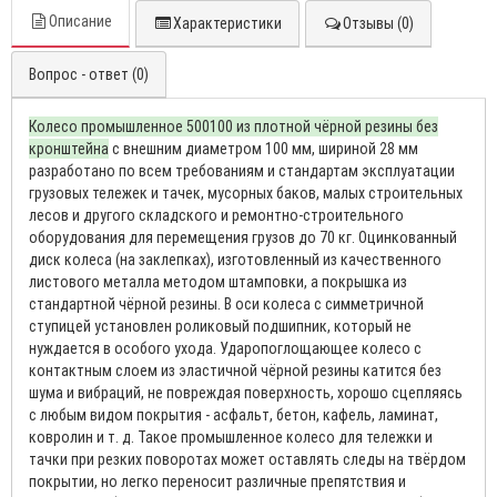
Описание
Характеристики
Отзывы (0)
Вопрос - ответ (0)
Колесо промышленное 500100 из плотной чёрной резины без
кронштейна
с внешним диаметром 100 мм, шириной 28 мм
разработано по всем требованиям и стандартам эксплуатации
грузовых тележек и тачек, мусорных баков, малых строительных
лесов и другого складского и ремонтно-строительного
оборудования для перемещения грузов до 70 кг. Оцинкованный
диск колеса (на заклепках), изготовленный из качественного
листового металла методом штамповки, а покрышка из
стандартной чёрной резины. В оси колеса с симметричной
ступицей установлен роликовый подшипник, который не
нуждается в особого ухода. Ударопоглощающее колесо с
контактным слоем из эластичной чёрной резины катится без
шума и вибраций, не повреждая поверхность, хорошо сцепляясь
с любым видом покрытия - асфальт, бетон, кафель, ламинат,
ковролин и т. д. Такое промышленное колесо для тележки и
тачки при резких поворотах может оставлять следы на твёрдом
покрытии, но легко переносит различные препятствия и