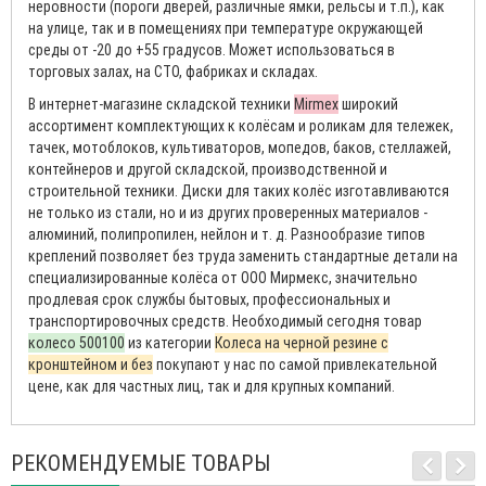
неровности (пороги дверей, различные ямки, рельсы и т.п.), как
на улице, так и в помещениях при температуре окружающей
среды от -20 до +55 градусов. Может использоваться в
торговых залах, на СТО, фабриках и складах.
В интернет-магазине складской техники
Mirmex
широкий
ассортимент комплектующих к колёсам и роликам для тележек,
тачек, мотоблоков, культиваторов, мопедов, баков, стеллажей,
контейнеров и другой складской, производственной и
строительной техники. Диски для таких колёс изготавливаются
не только из стали, но и из других проверенных материалов -
алюминий, полипропилен, нейлон и т. д. Разнообразие типов
креплений позволяет без труда заменить стандартные детали на
специализированные колёса от ООО Мирмекс, значительно
продлевая срок службы бытовых, профессиональных и
транспортировочных средств. Необходимый сегодня товар
колесо 500100
из категории
Колеса на черной резине с
кронштейном и без
покупают у нас по самой привлекательной
цене, как для частных лиц, так и для крупных компаний.
РЕКОМЕНДУЕМЫЕ ТОВАРЫ