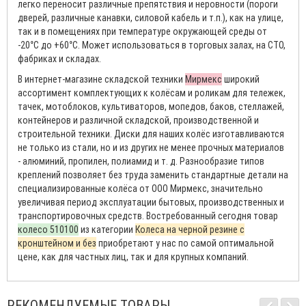
легко переносит различные препятствия и неровности (пороги
дверей, различные канавки, силовой кабель и т.п.), как на улице,
так и в помещениях при температуре окружающей среды от
-20°С до +60°С. Может использоваться в торговых залах, на СТО,
фабриках и складах.
В интернет-магазине складской техники
Мирмекс
широкий
ассортимент комплектующих к колёсам и роликам для тележек,
тачек, мотоблоков, культиваторов, мопедов, баков, стеллажей,
контейнеров и различной складской, производственной и
строительной техники. Диски для наших колёс изготавливаются
не только из стали, но и из других не менее прочных материалов
- алюминий, пропилен, полиамид и т. д. Разнообразие типов
креплений позволяет без труда заменить стандартные детали на
специализированные колёса от ООО Мирмекс, значительно
увеличивая период эксплуатации бытовых, производственных и
транспортировочных средств. Востребованный сегодня товар
колесо 510100
из категории
Колеса на черной резине с
кронштейном и без
приобретают у нас по самой оптимальной
цене, как для частных лиц, так и для крупных компаний.
РЕКОМЕНДУЕМЫЕ ТОВАРЫ