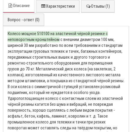
Описание
Характеристики
Отзывы (1)
Вопрос - ответ (0)
Колесо мощное 510100 на эластичной чёрной резинке с
неповоротным кронштейном
с внешним диаметром 100 мм,
шириной 30 мм разработано по всем требованиям и стандартам
эксплуатации грузовых тележек и тачек, багажных контейнеров,
передвижных строительных вышек и другого торгового и
ремонтно-строительного оборудования для перемещения
грузов до 70 кг. Металлический диск колеса (на заклепках, 2
колпака), изготовленный из качественного листового металла
методом штамповки, а покрышка из стандартной чёрной резины.
В оси колеса с симметричной ступицей установлен роликовый
подшипник, который не нуждается в особого ухода.
Ударопоглощающее колесо с контактным слоем из эластичной
чёрной резины катится без шума и вибраций, не повреждая
поверхность, хорошо сцепляясь с любым видом покрытия -
асфальт, бетон, кафель, ламинат, ковролин и т. д. Такое
промышленное колесо для тележки и тачки при резких
поворотах может оставлять следы на твёрдом покрытии, но