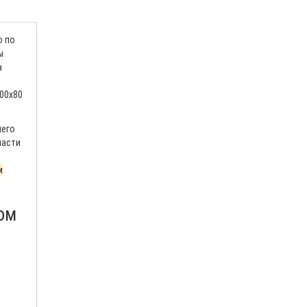
о по
ы
а
100х80
чего
части
м
ом