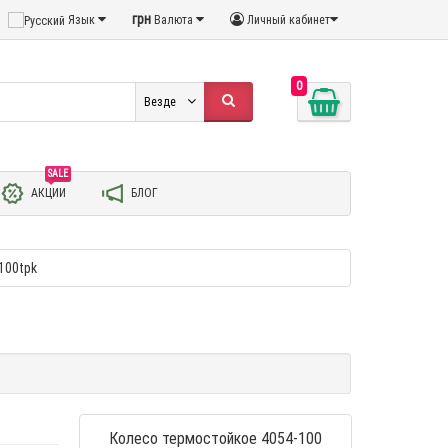
грн
Язык
Валюта
Личный кабинет
0
Везде
SALE
АКЦИИ
БЛОГ
100tpk
Колесо термостойкое 4054-100