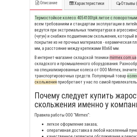
Описание
Характеристики
Отзывы (
Термостойкое колесо 4054100tpk литое с поворотны
всем требованиям и стандартам эксплуатации в литейн
ведутся при экстремальных температурах в агрессивно
(чугун) и снабжен подшипником скольжения, который 
покрытие из не прочных материалов - керамическая пл
мм, а расстояние между крепежами 80х60 мм.
В интернет-магазине складской техники
mirmex.com.ua
складского и промышленного оборудования. Разнообр
на специализированные колеса от ООО Mirmex, значит
транспортировочных средств. Популярный товар
коле
скольжения
приобретают у нас по самой привлекательн
Почему следует купить жаро
скольжения именно у компан
Правила работы ООО "Mirmex":
легкое оформление заказа;
оперативная доставка в любой населенный пунк
качественное сервисное обслуживание и ремон