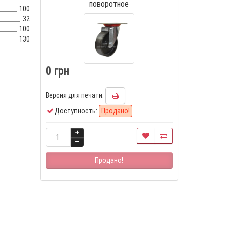
поворотное
100
32
100
130
0 грн
Версия для печати:
Доступность:
Продано!
Продано!