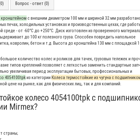
0)
Вопрос - ответ (0)
м кронштейном
с внешним диаметром 100 мм и шириной 32 мм разработан
ых печах, холодильных установках и производственных цехах, где работ
й среде - от -60°С до +250°С. Диск изготовлен из проверенного материал
выдерживает до 100 кг полезного груза. Способен повредить напольное
итка, ковролин, бетон и т.д. Высота до кронштейна 130 мм с площадкой 
большое количество колес и роликов для тачек, грузовых тележек и про
азие типов креплений позволяет с легкостью заменить стандартные зап
ельно увеличивая период эксплуатации бытовых, профессиональных и
со 4054100tpk
из категории
Колеса термостойкие из чугуна с подшипнико
ой цене на рынке, как для физических лиц, так и для компаний.
стойкое колесо 4054100tpk с подшипник
ии Mirmex?
т страны;
т;