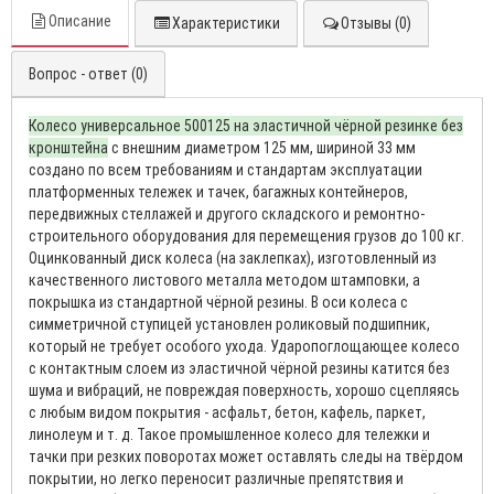
Описание
Характеристики
Отзывы (0)
Вопрос - ответ (0)
Колесо универсальное 500125 на эластичной чёрной резинке без
кронштейна
с внешним диаметром 125 мм, шириной 33 мм
создано по всем требованиям и стандартам эксплуатации
платформенных тележек и тачек, багажных контейнеров,
передвижных стеллажей и другого складского и ремонтно-
строительного оборудования для перемещения грузов до 100 кг.
Оцинкованный диск колеса (на заклепках), изготовленный из
качественного листового металла методом штамповки, а
покрышка из стандартной чёрной резины. В оси колеса с
симметричной ступицей установлен роликовый подшипник,
который не требует особого ухода. Ударопоглощающее колесо
с контактным слоем из эластичной чёрной резины катится без
шума и вибраций, не повреждая поверхность, хорошо сцепляясь
с любым видом покрытия - асфальт, бетон, кафель, паркет,
линолеум и т. д. Такое промышленное колесо для тележки и
тачки при резких поворотах может оставлять следы на твёрдом
покрытии, но легко переносит различные препятствия и