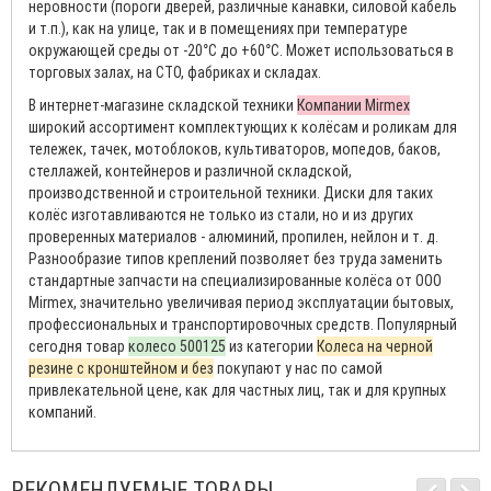
неровности (пороги дверей, различные канавки, силовой кабель
и т.п.), как на улице, так и в помещениях при температуре
окружающей среды от -20°С до +60°С. Может использоваться в
торговых залах, на СТО, фабриках и складах.
В интернет-магазине складской техники
Компании Mirmex
широкий ассортимент комплектующих к колёсам и роликам для
тележек, тачек, мотоблоков, культиваторов, мопедов, баков,
стеллажей, контейнеров и различной складской,
производственной и строительной техники. Диски для таких
колёс изготавливаются не только из стали, но и из других
проверенных материалов - алюминий, пропилен, нейлон и т. д.
Разнообразие типов креплений позволяет без труда заменить
стандартные запчасти на специализированные колёса от ООО
Mirmex, значительно увеличивая период эксплуатации бытовых,
профессиональных и транспортировочных средств. Популярный
сегодня товар
колесо 500125
из категории
Колеса на черной
резине с кронштейном и без
покупают у нас по самой
привлекательной цене, как для частных лиц, так и для крупных
компаний.
РЕКОМЕНДУЕМЫЕ ТОВАРЫ