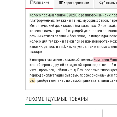
Описание
Характеристики
Отзывы (
Колесо промышленное 520200 с резиновой шиной с п
платформенных тележек и тачек, мусорных баков, пер
Металлический диск колеса (на заклепках, 2 колпака)
колеса с симметричной ступицей установлен роликов
резины катится плавно и бесшумно, не повреждая пове
колесо для тележки и тачки при резких поворотах мож
канавки, рельсы и т.п.), как на улице, так и в помеще
складах.
В интернет-магазине складской техники
Компании Mirm
контейнеров и другой складской, производственной и с
чугун, пропилен, нейлон и т. д. Разнообразие типов 
период эксплуатации бытовых, профессиональных и т
без
приобретают у нас по самой привлекательной цене,
РЕКОМЕНДУЕМЫЕ ТОВАРЫ