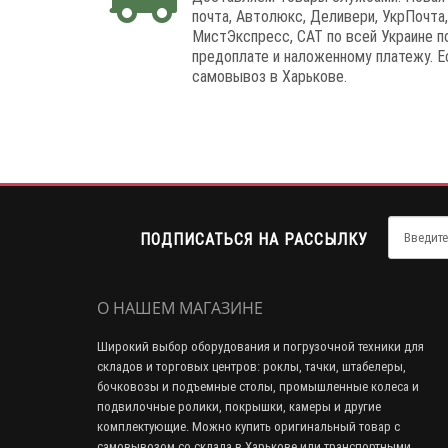
почта, Автолюкс, Деливери, УкрПочта,
МистЭкспресс, САТ по всей Украине п
предоплате и наложенному платежу. Е
самовывоз в Харькове.
ПОДПИСАТЬСЯ НА РАССЫЛКУ
О НАШЕМ МАГАЗИНЕ
Широкий выбор оборудования и погрузочной техники для
складов и торговых центров: роклы, тачки, штабелеры,
бочковозы и подъемные столы, промышленные колеса и
подвилочные ролики, покрышки, камеры и другие
комплектующие. Можно купить оригинальный товар с
самовывозом со склада в Харькове или транспортными