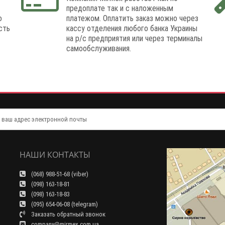
предоплате так и с наложенным
о
платежом. Оплатить заказ можно через
сть
кассу отделения любого банка Украины
на р/с предприятия или через терминалы
самообслуживания.
НАШИ КОНТАКТЫ
(068) 988-51-68 (viber)
(098) 163-18-81
(098) 163-18-83
(095) 654-06-08 (telegram)
Заказать обратный звонок
company@mirmex.com.ua