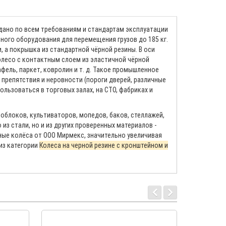
дано по всем требованиям и стандартам эксплуатации
ного оборудования для перемещения грузов до 185 кг.
, а покрышка из стандартной чёрной резины. В оси
лесо с контактным слоем из эластичной чёрной
фель, паркет, ковролин и т. д. Такое промышленное
 препятствия и неровности (пороги дверей, различные
ользоваться в торговых залах, на СТО, фабриках и
облоков, культиваторов, мопедов, баков, стеллажей,
из стали, но и из других проверенных материалов -
нные колёса от ООО Мирмекс, значительно увеличивая
из категории
Колеса на черной резине с кронштейном и