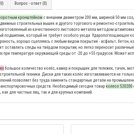
0)
Вопрос - ответ (0)
оворотным кронштейном
с внешним диаметром 200 мм, шириной 50 мм соз
едвижных строительных вышек и другого торгового и ремонтно-строитель
, изготовленный из качественного листового металла методом штамповки
ый подшипник, который не требует особого ухода. Ударопоглощающее ко
рхность, хорошо сцепляясь с любым видом покрытия - асфальт, бетон, ка
ет оставлять следы на твёрдом покрытии, но легко переносит различные
ниях при температуре окружающей среды от -20 до +55 градусов. Может исп
ex
большое количество колёс, камер и покрышек для тележек, тачек, мот
троительной техники. Диски для таких колёс изготавливаются не только 
креплений позволяет без труда заменить стандартные детали на промышле
ранспортировочных средств. Необходимый сегодня товар
колесо 520200
 как для частных лиц, так и для крупных компаний.