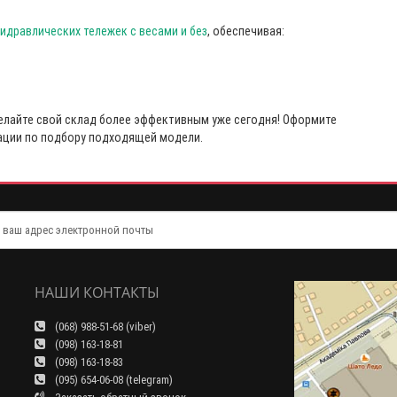
гидравлических тележек с весами и без
, обеспечивая:
елайте свой склад более эффективным уже сегодня! Оформите
тации по подбору подходящей модели.
НАШИ КОНТАКТЫ
(068) 988-51-68 (viber)
(098) 163-18-81
(098) 163-18-83
(095) 654-06-08 (telegram)