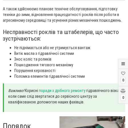
А також здійснюємо планове технічне обслуговування, підготовку
техніки до зими, відновлення працездатності роклів після роботи в
агресивному середовищі та усунення різних механічних пошкоджень.
Несправності роклів та штабелерів, що часто
зустрічаються:
Не піднімається або не утримується вантаж
Витік масла з гідравлічної системи
Знос коліс та роликів
Пошкодження тягового механізму
Порушення керованості
Поломка елементів гідравлічної системи
0
Важливо!
Корисні
поради з дрібного ремонту
гідравлічного візка і
коли саме слід звертатися до сервісного центру за
0
кваліфікованою допомогою наших фахівців.
Порядок