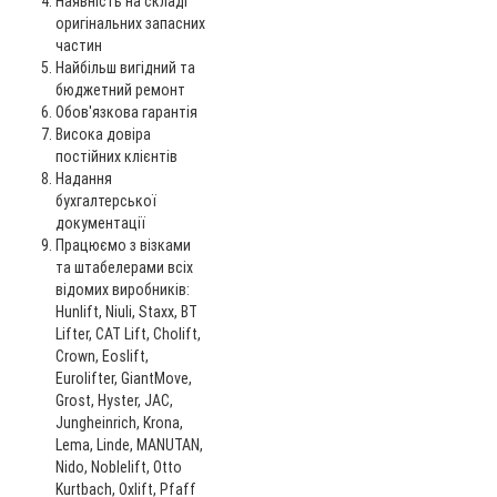
Наявність на складі
оригінальних запасних
частин
Найбільш вигідний та
бюджетний ремонт
Обов'язкова гарантія
Висока довіра
постійних клієнтів
Надання
бухгалтерської
документації
Працюємо з візками
та штабелерами всіх
відомих виробників:
Hunlift, Niuli, Staxx, BT
Lifter, CAT Lift, Cholift,
Crown, Eoslift,
Eurolifter, GiantMove,
Grost, Hyster, JAC,
Jungheinrich, Krona,
Lema, Linde, MANUTAN,
Nido, Noblelift, Otto
Kurtbach, Oxlift, Pfaff