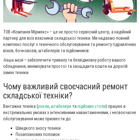
ТОВ «Компанія Мірмекс» – це не просто сервісний центр, а надійний
партнер для всіх власників складської техніки. Ми надаємо повний
комплекс послуг з технічного обслуговування та ремонту гідравлічних
візків, бочковозів, штабелерів та підйомників.
Наша місія
– забезпечити тривалу та безвідмовну роботу вашого
обладнання, мінімізувати простої та заощадити кошти на дорогій
заміні техніки.
Чому важливий своєчасний ремонт
складської техніки?
Вантажна техніка (
рокли
,
штабелери
та
підйомні столи
) працює в
екстремальних умовах з інтенсивними навантаженнями, і несвоєчасне
обслуговування може призвести до:
Швидкого зносу техніки
Позапланових поломок