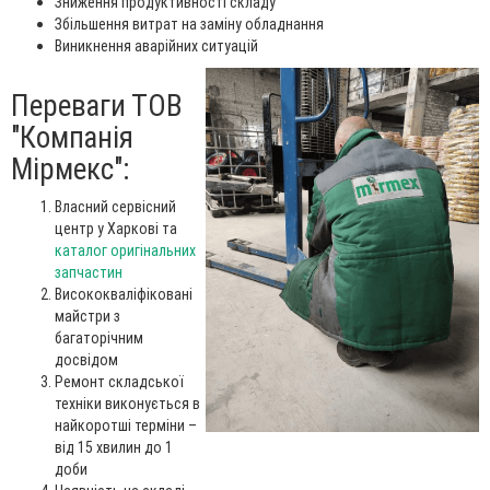
Зниження продуктивності складу
Збільшення витрат на заміну обладнання
Виникнення аварійних ситуацій
Переваги ТОВ
"Компанія
Мірмекс":
Власний сервісний
центр у Харкові та
каталог оригінальних
запчастин
Висококваліфіковані
майстри з
багаторічним
досвідом
Ремонт складської
техніки виконується в
найкоротші терміни –
від 15 хвилин до 1
доби