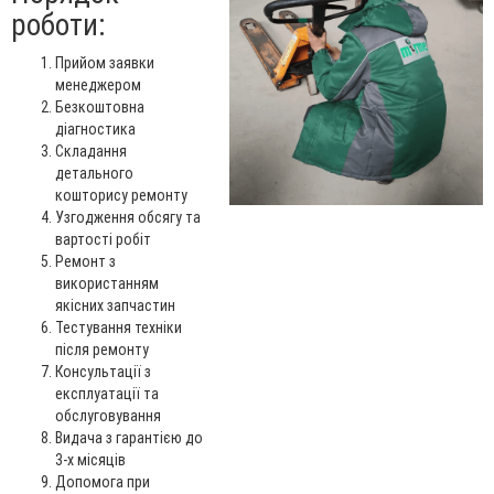
роботи:
Прийом заявки
менеджером
Безкоштовна
діагностика
Складання
детального
кошторису ремонту
Узгодження обсягу та
вартості робіт
Ремонт з
використанням
якісних запчастин
Тестування техніки
після ремонту
Консультації з
експлуатації та
обслуговування
Видача з гарантією до
3-х місяців
Допомога при