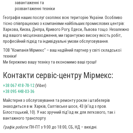
завантаженні та
розвантаженні техніки
Географія наших послуг охоплює всю територію України. Особливо
тісно співпрацюємо з компаніями найбільших промислових центрів:
Харкова, Києва, Дніпра, Кривого Рогу, Одеси, Львова тощо. Незалежно
від вашого місцезнаходження, ми гарантуємо високу якість робіт,
професійний підхід та індивідуальні умови обслуговування.
ТОВ "Компанія Мірмекс" – ваш надійний партнер у світі складської
техніки!
Ми бережемо вашу техніку та економимо ваші гроші!
Контакти сервіс-центру Мірмекс:
+38 067 418-78-12
(Viber)
+38 095 448-03-36
Майстерня з обслуговування та ремонту рокли і штабелерів
знаходиться в м. Харків, Салтівське шосе, 43 (в'їзд з пров.
Білостоцький, 10). У нас зручний під'їзд як для легкового, так і
вантажного транспорту.
Графік роботи:
ПН-ПТ з 9:00 до 18:00, СБ, НД – вихідні.