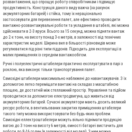
розвантаження, що спрощує роботу співробітникам і підвищує
продуктивність. Конструкція даного виду важча (за рахунок
акумуляторних батарей) і стійка, тому їх нераціонально
застосовувати для перевезення палет, але ефективно проводити
вантажно-розвантажувальні роботи та укладання в штабелі, які можна
здійснювати в 2-3 яруси. Всього за 15 секунд, можна підняти вантаж
до 2-х тонн, на висоту понад 3-х метрів, в залежності від технічних
характеристик моделі. Ширина вил в більшості різновидів може
регулюватися під різні типи піддонів. Підходить для експлуатації в
малих приміщеннях із середнім вантажообігом.
Ручні і полуелектричні штабелери практично експлуатувати в парі з
роклою, яка виконує тільки транспортування палет.
Самохідні штабелери максимально наближені до навантажувачів. З їх
допомогою легко переміщати вантажі на складах з масштабною
площею, де достатній між стеллажний простір. Управління та підйом
проводитися за допомогою електродвигуна, що живиться від
акумуляторних батарей. Сучасні акумулятори мають досить великий
ресурс роботи, в вентильованих закритих приміщеннях штабелери
такого типу можна використовувати без будь-яких проблем.
Самохідні еллектроштабелери можуть вільно піднімати продукцію
вагою до 3 тонн на висоту 6 метрів, ємності батареї вистачить для
роботи до 8-16 годин (в залежності від моделі). З ним можна