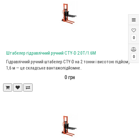
0
Штабелер гідравлічний ручний CTY-D 2.0Т/1.6М
0
Гідравлічний ручний штабелер CTY-D на 2 тонни і висотою підйому
1,6 м — це складське вантажопідйомне..
0 грн