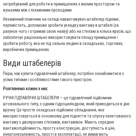
затребуваний для роботи в приміщеннях з малим простором та
вузькими між стелажними проходами.
Незамінний помічник на складі навантажувач штабелер підніме,
перемістить, допоможе зробити укладку вантажу в штабелі (за
рахунок чого і отримав свою назву) або на стелажі в кілька ярусів, що
забезпечує раціонально використовувати площу приміщення і
зробити роботу, яка не під сильна людині в складських, торгових,
виробничих приміщеннях.
Види штабелерів
Перш, ніж купити гідравлічний штабелер, потрібно ознайомитися з
усіма типами і особливостями такого пристрою.
Розглянемо кожен з них:
РУЧНІ ГІДРАВЛІЧНІ ШТАБЕЛЕРИ — це гідравлічний підйомник
штовхального типу, з одним гідроциліндром, який приводиться в дію
вручну. Це просте складське підйомне обладнання, яке
використовується в основному для підняття та спуску палетованого
вантажу з двоярусних стелажів, вантажівок. Мають середню
вантажопідйомність, просту конструкцію, доступність в ціні,
енергонезалежність, прості в експлуатації, не вимагають