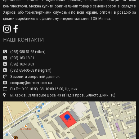
комплектуючі. Можна купити оригінальний товар з самовивозом зі складу в
Харкові або транспортними службами по всій Україні, оптом і в роздріб за
цінами виробників в офіційному інтернет-магазині ТОВ Mirmex.
НАШІ КОНТАКТИ
(068) 988-51-68 (viber)
(098) 163-18-81
(098) 163-18-83
(095) 654-06-08 (telegram)
Замовити зворотній дзвінок
company@mirmex.com.ua
Пн-Пт: 9:00-18:00, Сб: 10:00-15:00, Нд: вих.
м. Харків, Салтівське шосе, 43 (в'їзд з пров. Білостоцький, 10)