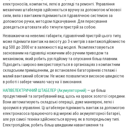
електроносіїв, компактні, легкі в догляді та ремонті. Управління
механічних штабелерів здійснюється вручну за допомогою м'язової
сили, вила з вантажем піднімаються гідравлічною системою за
допомогою ручки, методом підкачування. Для пересування
доведеться штовхати або тягнути пристрій за собою.
Незважаючи на невеликі габарити, гідравлічний пристрій цього типу,
може піднімати вантаж на висоту до 3-х метрів з вантажопідйомністю
від 500 до 2000 кг в залежності від моделі. Укомплектовуються
заснованим на гідравліці ножичним або ручним приводом та
механізмом, який робить рух підйому та опускання більш плавним.
Підходить і широко використовується в організаціях з компактним
складським приміщенням, де встановлені багаторівневі стелажі і
малий вантажний обсягом. Не може похвалитися високою швидкістю
в роботі і забере чимало часу на її виконання.
НАПІВЕЛЕКТРИЧНИЙ ШТАБЕЛЕР (Акумуляторний)
— це більш
продуктивний та затребуваний вид, щось на зразок золотої середини.
Вони автоматизують складські операції, дуже маневрені, легкі і
зрозумілі в управлінні. Ці штабелери піднімають вантаж за допомогою
електронасоса працюючого від мережі або акумуляторної батареї,
але рух самої техніки здійснюється вручну, як в попередньому типі.
Електропідйом, робить більш швидшким навантаження та