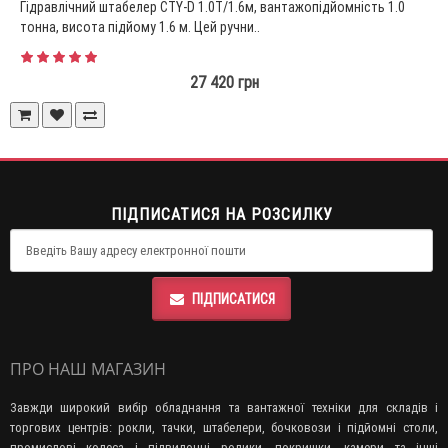
Гідравлічний штабелер CTY-D 1.0Т/1.6м, вантажопідйомність 1.0
тонна, висота підйому 1.6 м. Цей ручни..
27 420 грн
ПІДПИСАТИСЯ НА РОЗСИЛКУ
ПІДПИСАТИСЯ
ПРО НАШ МАГАЗИН
Завжди широкий вибір обладнання та вантажної техніки для складів і
торгових центрів: рокли, тачки, штабелери, бочковози і підйомні столи,
промислові колеса і підвилочні ролики, покришки, камери та інші