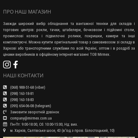
ПРО НАШ МАГАЗИН
Завжди широкий вибір обладнання та вантажної техніки для складів і
торгових центрів: рокли, тачки, штабелери, бочковози і підйомні столи,
промислові колеса і підвилочні ролики, покришки, камери та інші
комплектуючі. Можна купити оригінальний товар з самовивозом зі складу в
Харкові або транспортними службами по всій Україні, оптом і в роздріб за
цінами виробників в офіційному інтернет-магазині ТОВ Mirmex.
НАШІ КОНТАКТИ
(068) 988-51-68 (viber)
(098) 163-18-81
(098) 163-18-83
(095) 654-06-08 (telegram)
Замовити зворотній дзвінок
company@mirmex.com.ua
Пн-Пт: 9:00-18:00, Сб: 10:00-15:00, Нд: вих.
м. Харків, Салтівське шосе, 43 (в'їзд з пров. Білостоцький, 10)