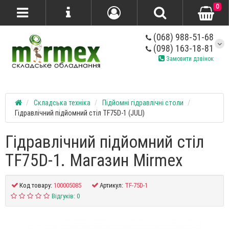
0
(068) 988-51-68
(098) 163-18-81
Замовити дзвінок
Складська техніка
Підйомні гідравлічні столи
Гідравлічний підйомний стіл TF75D-1 (JULI)
Гідравлічний підйомний стіл
TF75D-1. Магазин Mirmex
Код товару:
100005085
Артикул:
TF-75D-1
Відгуків: 0