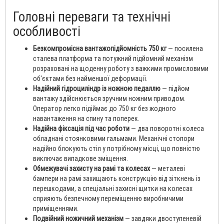
Головні переваги та технічні
особливості
Безкомпромісна вантажопідйомність 750 кг
— посилена
сталева платформа та потужний підйомний механізм
розраховані на щоденну роботу з важкими промисловими
об'єктами без найменшої деформації.
Надійний гідроциліндр із ножною педаллю
— підйом
вантажу здійснюється зручним ножним приводом.
Оператор легко підіймає до 750 кг без жодного
навантаження на спину та поперек.
Надійна фіксація під час роботи
— два поворотні колеса
обладнані стоянковими гальмами. Механічні стопори
надійно блокують стіл у потрібному місці, що повністю
виключає випадкове зміщення.
Обмежувачі захисту на рамі та колесах
— металеві
бампери на рамі захищають конструкцію від зіткнень із
перешкодами, а спеціальні захисні щитки на колесах
сприяють безпечному переміщенню виробничими
приміщеннями.
Подвійний ножичний механізм
— завдяки двоступеневій