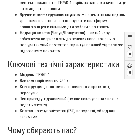
системі ножиць стіл TF75D-1 підіймає вантаж значно вище
за стандартні аналоги.
Зручне ножне керування спуском
— окрема ножна педаль
дозволяє плавно та точно опускати платформу,
залишаючи руки вільними для роботи з вантажем.
Надміцні колеса (Чавун/Поліуретан)
— литий чавун
забезпечує витривалість до великих навантажень, а
поліуретановий протектор гарантує плавний хід та захист
підлогового покриття.
0
Ключові технічні характеристики
0
Модель:
TF75D-1
Вантажопідйомність:
750 кг
Конструкція:
двоножична, посиленої жорсткості,
пересувна
Тип приводу:
гідравлічний (ножне накачування / ножна
педаль спуску)
Колеса:
чавун/поліуретан (PU), поворотні, обладнані
гальмами
Чому обирають нас?