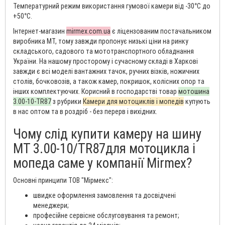
Температурний режим використання гумової камери від -30°С до
+50°С.
Інтернет-магазин
mirmex.com.ua
є ліцензованим постачальником
виробника MT, тому завжди пропонує низькі ціни на ринку
складського, садового та мототранспортного обладнання
України. На нашому просторому і сучасному складі в Харкові
завжди є всі моделі вантажних тачок, ручних візків, ножичних
столів, бочковозів, а також камер, покришок, колісних опор та
інших комплектуючих. Корисний в господарстві товар
мотошина
3.00-10-TR87
з рубрики
Камери для мотоциклів і мопедів
купують
в нас оптом та в роздріб - без перерв і вихідних.
Чому слід купити камеру на шину
MT 3.00-10/TR87для мотоцикла і
мопеда саме у компанії Mirmex?
Основні принципи ТОВ "Мірмекс":
швидке оформлення замовлення та досвідчені
менеджери;
професійне сервісне обслуговування та ремонт;