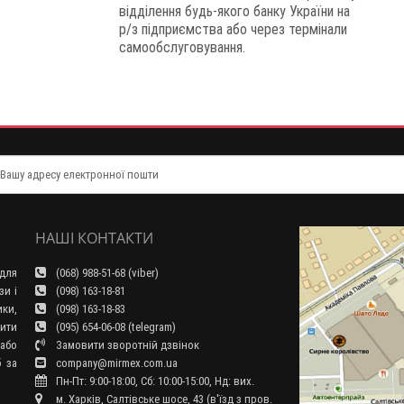
відділення будь-якого банку України на
р/з підприємства або через термінали
самообслуговування.
НАШІ КОНТАКТИ
для
(068) 988-51-68 (viber)
зи і
(098) 163-18-81
ки,
(098) 163-18-83
ити
(095) 654-06-08 (telegram)
або
Замовити зворотній дзвінок
б за
company@mirmex.com.ua
Пн-Пт: 9:00-18:00, Сб: 10:00-15:00, Нд: вих.
м. Харків, Салтівське шосе, 43 (в'їзд з пров.