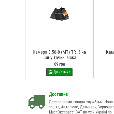
Камера 3.50-8 (MT) TR13 на
Кам
шину тачки, візка
89 грн
До кошика
Доставка
Доставляємо товари службами: Нова
пошта, Автолюкс, Деливери, Укрпошта
МистЭкспресс, САТ по усій Україні по