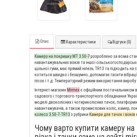
Опис
Характеристики
Відгуки (0)
Камеру на покришку MT 3.50-7
розроблено за всіма ста
навантажувальних візків та іншої сільськогосподарськ
щільної гуми, має прямий ніпель TR13 та підходить на 
котиться швидко і безшумно, допомагає гасити вібрації 
пісок і т.д. Температурний режим використання виробу в
Інтернет-магазин
Mirmex
є офіційним постачальником в
садового і торгового-транспортного обладнання Україн
моделі двоколісних і чотириколісних тачок, платформних
навантажувачів, а також промислових коліс, камер, п
колесо 3.50-7-TR13
з рубрики
Камери для тачок і візків
Чому варто купити камеру на
візка і тачки саме на сайті m