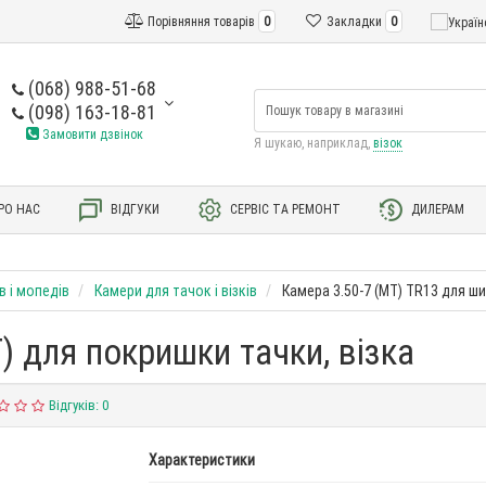
Порівняння товарів
0
Закладки
0
(068) 988-51-68
(098) 163-18-81
Замовити дзвінок
Я шукаю, наприклад,
візок
РО НАС
ВІДГУКИ
СЕРВІС ТА РЕМОНТ
ДИЛЕРАМ
в і мопедів
Камери для тачок і візків
Камера 3.50-7 (MT) TR13 для ши
) для покришки тачки, візка
Відгуків: 0
Характеристики