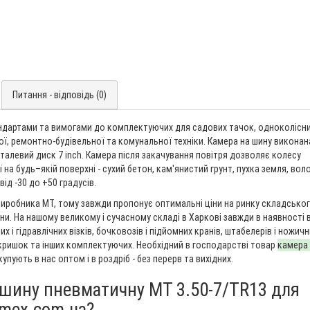
Питання - відповідь (0)
ндартами та вимогами до комплектуючих для садових тачок, одноколісн
ої, ремонтно-будівельної та комунальної техніки. Камера на шину виконан
сталевий диск 7 inch. Камера після закачування повітря дозволяє колесу
на будь–якій поверхні - сухий бетон, кам'янистий грунт, пухка земля, вол
ід -30 до +50 градусів.
иробника MT, тому завжди пропонує оптимальні ціни на ринку складськог
и. На нашому великому і сучасному складі в Харкові завжди в наявності в
 і гідравлічних візків, бочковозів і підйомних кранів, штабелерів і ножичн
окришок та інших комплектуючих. Необхідний в господарстві товар
камера
купують в нас оптом і в роздріб - без перерв та вихідних.
 шину пневматичну MT 3.50-7/TR13 для
irmex.com.ua?