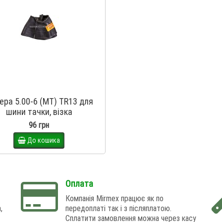
ера 5.00-6 (MT) TR13 для
шини тачки, візка
96 грн
До кошика
Оплата
Компанія Mirmex працює як по
,
передоплаті так і з післяплатою.
Сплатити замовлення можна через касу