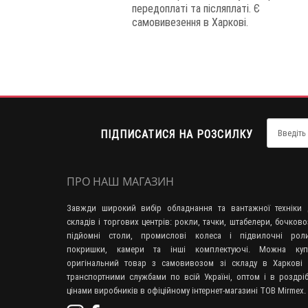
передоплаті та післяплаті. Є
самовивезення в Харкові.
ПІДПИСАТИСЯ НА РОЗСИЛКУ
ПРО НАШ МАГАЗИН
Завжди широкий вибір обладнання та вантажної техніки 
складів і торгових центрів: рокли, тачки, штабелери, бочково
підйомні столи, промислові колеса і підвилочні роли
покришки, камери та інші комплектуючі. Можна куп
оригінальний товар з самовивозом зі складу в Харкові 
транспортними службами по всій Україні, оптом і в роздрі
цінами виробників в офіційному інтернет-магазині ТОВ Mirmex.