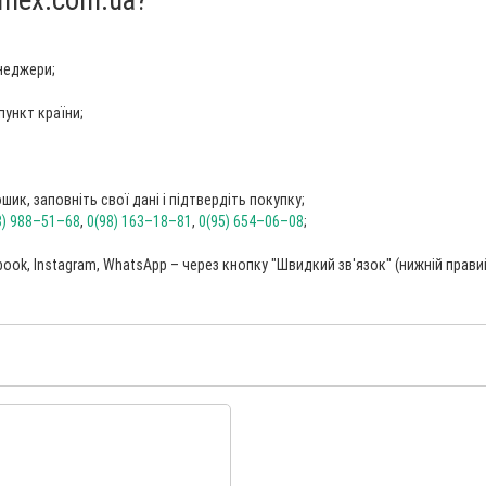
неджери;
пункт країни;
ик, заповніть свої дані і підтвердіть покупку;
8) 988–51–68
,
0(98) 163–18–81
,
0(95) 654–06–08
;
ook, Instagram, WhatsApp – через кнопку "Швидкий зв'язок" (нижній прави