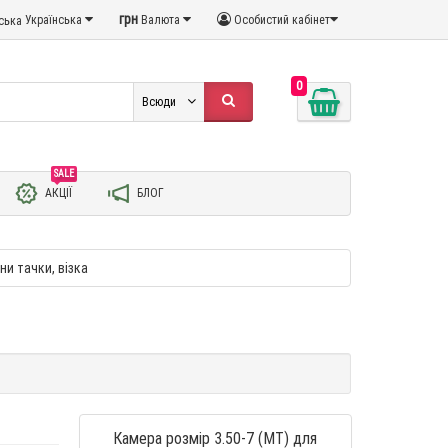
грн
Українська
Валюта
Особистий кабінет
0
Всюди
SALE
АКЦІЇ
БЛОГ
ни тачки, візка
Камера розмір 3.50-7 (MT) для