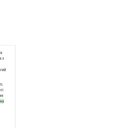
их
а з
огий
о,
сі
их
 на