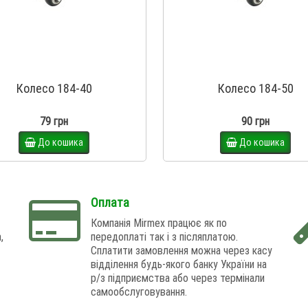
Колесо 184-40
Колесо 184-50
79 грн
90 грн
До кошика
До кошика
Оплата
Компанія Mirmex працює як по
,
передоплаті так і з післяплатою.
Сплатити замовлення можна через касу
відділення будь-якого банку України на
р/з підприємства або через термінали
самообслуговування.