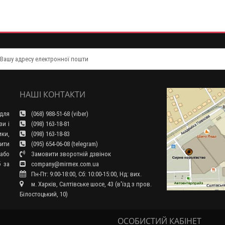
НАШІ КОНТАКТИ
для
(068) 988-51-68 (viber)
зи і
(098) 163-18-81
ки,
(098) 163-18-83
ити
(095) 654-06-08 (telegram)
або
Замовити зворотній дзвінок
б за
company@mirmex.com.ua
Пн-Пт: 9:00-18:00, Сб: 10:00-15:00, Нд: вих.
м. Харків, Салтівське шосе, 43 (в'їзд з пров.
Білостоцький, 10)
ОСОБИСТИЙ КАБІНЕТ