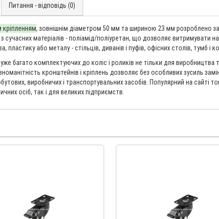
Питання - відповідь (0)
м кріпленням
, зовнішнім діаметром 50 мм та шириною 23 мм розроблено з
 з сучасних матеріалів - поліамід/поліуретан, що дозволяє витримувати н
пластику або металу - стільців, диванів і пуфів, офісних столів, тумб і ком
уже багато комплектуючих до коліс і роликів не тільки для виробництва т
різноманітність кронштейнів і кріплень дозволяє без особливих зусиль зам
обутових, виробничих і транспортувальних засобів. Популярний на сайті т
чних осіб, так і для великих підприємств.