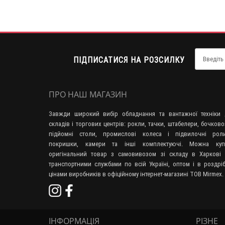
ПІДПИСАТИСЯ НА РОЗСИЛКУ
ПРО НАШ МАГАЗИН
Завжди широкий вибір обладнання та вантажної техніки 
складів і торгових центрів: рокли, тачки, штабелери, бочково
підйомні столи, промислові колеса і підвилочні роли
покришки, камери та інші комплектуючі. Можна куп
оригінальний товар з самовивозом зі складу в Харкові 
транспортними службами по всій Україні, оптом і в роздрі
цінами виробників в офіційному інтернет-магазині ТОВ Mirmex.
ІНФОРМАЦІЯ
РІЗНЕ