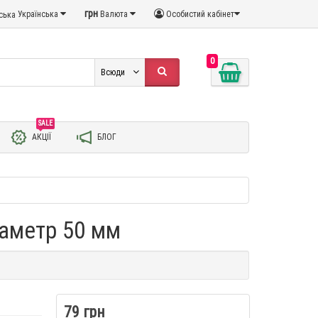
грн
Українська
Валюта
Особистий кабінет
0
Всюди
SALE
АКЦІЇ
БЛОГ
іаметр 50 мм
79 грн