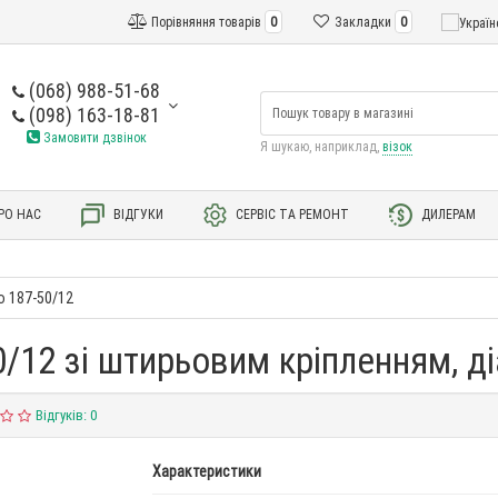
Порівняння товарів
0
Закладки
0
(068) 988-51-68
(098) 163-18-81
Замовити дзвінок
Я шукаю, наприклад,
візок
РО НАС
ВІДГУКИ
СЕРВІС ТА РЕМОНТ
ДИЛЕРАМ
о 187-50/12
0/12 зі штирьовим кріпленням, д
Відгуків: 0
Характеристики