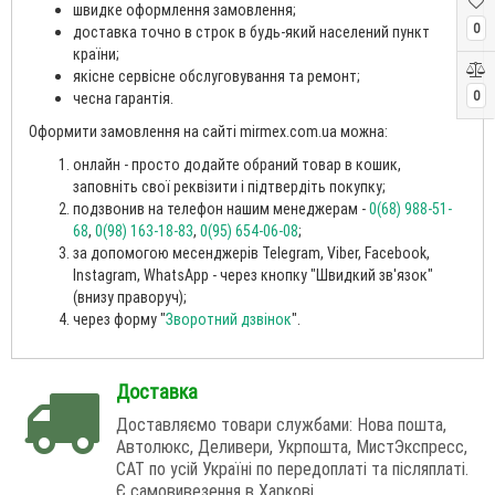
швидке оформлення замовлення;
0
доставка точно в строк в будь-який населений пункт
країни;
якісне сервісне обслуговування та ремонт;
0
чесна гарантія.
Оформити замовлення на сайті mirmex.com.ua можна:
онлайн - просто додайте обраний товар в кошик,
заповніть свої реквізити і підтвердіть покупку;
подзвонив на телефон нашим менеджерам -
0(68) 988-51-
68
,
0(98) 163-18-83
,
0(95) 654-06-08
;
за допомогою месенджерів Telegram, Viber, Facebook,
Instagram, WhatsApp - через кнопку "Швидкий зв'язок"
(внизу праворуч);
через форму "
Зворотний дзвінок
".
Доставка
Доставляємо товари службами: Нова пошта,
Автолюкс, Деливери, Укрпошта, МистЭкспресс,
САТ по усій Україні по передоплаті та післяплаті.
Є самовивезення в Харкові.