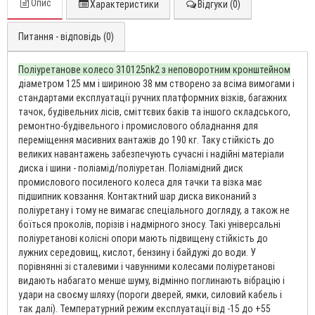
Опис
Характеристики
Відгуки (0)
Питання - відповідь (0)
Поліуретанове колесо 310125nk2 з неповоротним кронштейном
діаметром 125 мм і шириною 38 мм створено за всіма вимогами і
стандартами експлуатації ручних платформних візків, багажних
тачок, будівельних лісів, сміттєвих баків та іншого складського,
ремонтно-будівельного і промислового обладнання для
переміщення масивних вантажів до 190 кг. Таку стійкість до
великих навантажень забезпечують сучасні і надійні матеріали
диска і шини - поліамід/поліуретан. Поліамідний диск
промислового посиленого колеса для тачки та візка має
підшипник ковзання. Контактний шар диска виконаний з
поліуретану і тому не вимагає спеціального догляду, а також не
боїться проколів, порізів і надмірного зносу. Такі універсальні
поліуретанові колісні опори мають підвищену стійкість до
лужних середовищ, кислот, бензину і байдужі до води. У
порівнянні зі сталевими і чавунними колесами поліуретанові
видають набагато менше шуму, відмінно поглинають вібрацію і
удари на своєму шляху (пороги дверей, ямки, силовий кабель і
так далі). Температурний режим експлуатації від -15 до +55