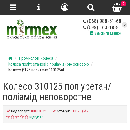
0
(068) 988-51-68
(098) 163-18-81
Замовити дзвінок
Промислові колеса
Колеса поліуретанові з поліамідною основою
Колесо Ø125 посилене 310125nk
Колесо 310125 поліуретан/
поліамід неповоротне
Код товару:
100003362
Артикул:
310125 (№2)
Відгуків: 0