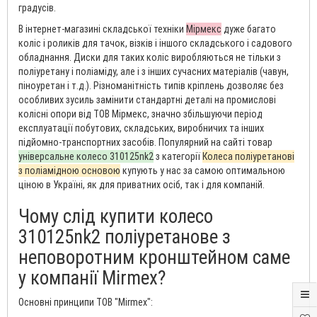
градусів.
В інтернет-магазині складської техніки
Мірмекс
дуже багато
коліс і роликів для тачок, візків і іншого складського і садового
обладнання. Диски для таких коліс виробляються не тільки з
поліуретану і поліаміду, але і з інших сучасних матеріалів (чавун,
піноуретан і т.д.). Різноманітність типів кріплень дозволяє без
особливих зусиль замінити стандартні деталі на промислові
колісні опори від ТОВ Мірмекс, значно збільшуючи період
експлуатації побутових, складських, виробничих та інших
підйомно-транспортних засобів. Популярний на сайті товар
універсальне колесо 310125nk2
з категорії
Колеса поліуретанові
з поліамідною основою
купують у нас за самою оптимальною
ціною в Україні, як для приватних осіб, так і для компаній.
Чому слід купити колесо
310125nk2 поліуретанове з
неповоротним кронштейном саме
у компанії Mirmex?
Основні принципи ТОВ "Mirmex":