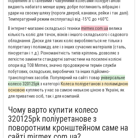
порівнянні зі сталевими і чавунними колесами поліуретанові
видають набагато менше шуму, добре поглинають вібрацію і
удари на своєму шляху (пороги дверей, канавки, рейки і так далі).
Температурний режим експлуатації від -15°С до +60°С.
В інтернет-магазині складської техніки
mirmex.com.ua
велика
кількість коліс для тачок, візків і іншого складського і садового
обладнання. Диски для таких коліс виробляються не тільки з
поліуретану і поліаміду, але і з інших сучасних матеріалів (сталь,
піноуретан і т.д.). Різноманітність типів кріплень дозволяє з
легкістю замінити стандартні запчастини на посилені колісні
опори від ТОВ Mirmex, значно продовжуючи термін служби
побутових, складських, виробничих та інших підйомно-
транспортних засобів. Популярний на сайті товар
універсальне
колесо 320125pk
з категорії
Колеса поліуретанові з поліамідною
основою
купляють у нас за самою низькою ціною в Україні, як
для приватних осіб, так і для компаній.
Чому варто купити колесо
320125pk поліуретанове з
поворотним кронштейном саме на
сайті mirmex.com.ua?