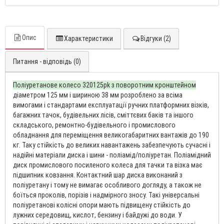
Опис
Характеристики
Відгуки (2)
Питання - відповідь (0)
Поліуретанове колесо 320125pk з поворотним кронштейном
діаметром 125 мм і шириною 38 мм розроблено за всіма
вимогами і стандартами експлуатації ручних платформних візків,
багажних тачок, будівельних лісів, сміттєвих баків та іншого
складського, ремонтно-будівельного і промислового
обладнання для переміщення великогабаритних вантажів до 190
кг. Таку стійкість до великих навантажень забезпечують сучасні і
надійні матеріали диска і шини - поліамід/поліуретан. Поліамідний
диск промислового посиленого колеса для тачки та візка має
підшипник ковзання. Контактний шар диска виконаний з
поліуретану і тому не вимагає особливого догляду, а також не
боїться проколів, порізів і надмірного зносу. Такі універсальні
поліуретанові колісні опори мають підвищену стійкість до
лужних середовищ, кислот, бензину і байдужі до води. У