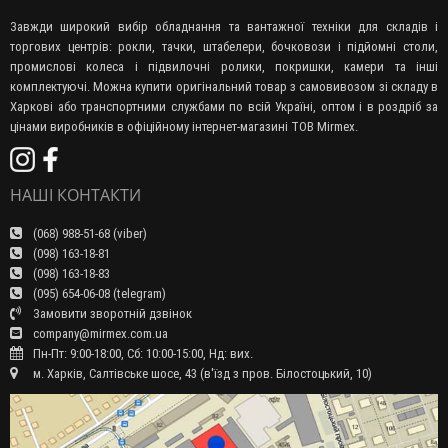
Завжди широкий вибір обладнання та вантажної техніки для складів і
торгових центрів: рокли, тачки, штабелери, бочковози і підйомні столи,
промислові колеса і підвилочні ролики, покришки, камери та інші
комплектуючі. Можна купити оригінальний товар з самовивозом зі складу в
Харкові або транспортними службами по всій Україні, оптом і в роздріб за
цінами виробників в офіційному інтернет-магазині ТОВ Mirmex.
НАШІ КОНТАКТИ
(068) 988-51-68 (viber)
(098) 163-18-81
(098) 163-18-83
(095) 654-06-08 (telegram)
Замовити зворотній дзвінок
company@mirmex.com.ua
Пн-Пт: 9:00-18:00, Сб: 10:00-15:00, Нд: вих.
м. Харків, Салтівське шосе, 43 (в'їзд з пров. Білостоцький, 10)