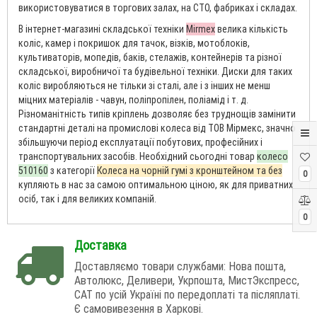
використовуватися в торгових залах, на СТО, фабриках і складах.
В інтернет-магазині складської техніки
Mirmex
велика кількість
коліс, камер і покришок для тачок, візків, мотоблоків,
культиваторів, мопедів, баків, стелажів, контейнерів та різної
складської, виробничої та будівельної техніки. Диски для таких
коліс виробляються не тільки зі сталі, але і з інших не менш
міцних матеріалів - чавун, поліпропілен, поліамід і т. д.
Різноманітність типів кріплень дозволяє без труднощів замінити
стандартні деталі на промислові колеса від ТОВ Мірмекс, значно
збільшуючи період експлуатації побутових, професійних і
транспортувальних засобів. Необхідний сьогодні товар
колесо
510160
з категорії
Колеса на чорній гумі з кронштейном та без
0
купляють в нас за самою оптимальною ціною, як для приватних
осіб, так і для великих компаній.
0
Доставка
Доставляємо товари службами: Нова пошта,
Автолюкс, Деливери, Укрпошта, МистЭкспресс,
САТ по усій Україні по передоплаті та післяплаті.
Є самовивезення в Харкові.