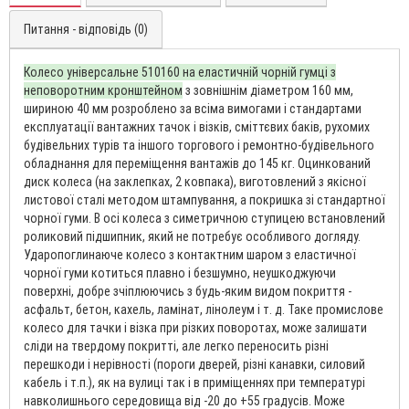
Питання - відповідь (0)
Колесо універсальне 510160 на еластичній чорній гумці з
неповоротним кронштейном
з зовнішнім діаметром 160 мм,
шириною 40 мм розроблено за всіма вимогами і стандартами
експлуатації вантажних тачок і візків, сміттєвих баків, рухомих
будівельних турів та іншого торгового і ремонтно-будівельного
обладнання для переміщення вантажів до 145 кг. Оцинкований
диск колеса (на заклепках, 2 ковпака), виготовлений з якісної
листової сталі методом штампування, а покришка зі стандартної
чорної гуми. В осі колеса з симетричною ступицею встановлений
роликовий підшипник, який не потребує особливого догляду.
Ударопоглинаюче колесо з контактним шаром з еластичної
чорної гуми котиться плавно і безшумно, неушкоджуючи
поверхні, добре зчіплюючись з будь-яким видом покриття -
асфальт, бетон, кахель, ламінат, лінолеум і т. д. Таке промислове
колесо для тачки і візка при різких поворотах, може залишати
сліди на твердому покритті, але легко переносить різні
перешкоди і нерівності (пороги дверей, різні канавки, силовий
кабель і т.п.), як на вулиці так і в приміщеннях при температурі
навколишнього середовища від -20 до +55 градусів. Може