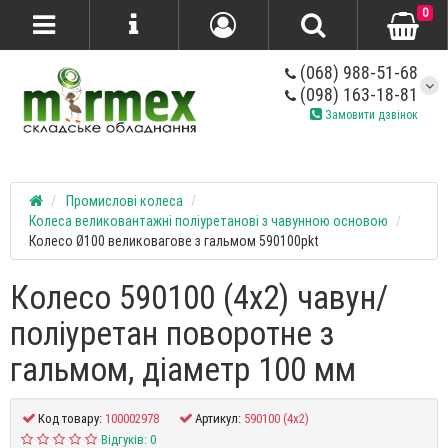
0
(068) 988-51-68
(098) 163-18-81
Замовити дзвінок
Промислові колеса
Колеса великовантажні поліуретанові з чавунною основою
Колесо Ø100 великовагове з гальмом 590100pkt
Колесо 590100 (4x2) чавун/
поліуретан поворотне з
гальмом, діаметр 100 мм
Код товару:
100002978
Артикул:
590100 (4x2)
Відгуків: 0