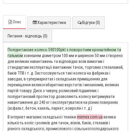
Опис
Характеристики
Відгуки (0)
Питання - відповідь (0)
Поліуретанове колесо 590100pkt з поворотним кронштейном та
гальмом
зовнішнім діаметром 100 мм и шириною 50 мм створено
для великих навантажень та відповідає всім вимогам і
стандартам експлуатації вантажних тачок, торгових стелалажей,
баків ТПВ і т. д. Застосовуються такі колеса на фабриках і
заводах, в супермаркетах і складських приміщеннях для
переміщення великогабаритних верстатів і механізмів, великих
партій товару. Диск з чавуну, роликовий підшипник і
поліуретановий протектор дозволяють колесу витримувати
навантаження до 240 кг і експлуатуватися на різних поверхнях
(асфальт, бетон, кахель, паркет, ковролін і т. д.)
В інтернет-магазині складської техніки
mirmex.com.ua
велика
кількість коліс і роликів для тачок, візків, баків, стелажів і
різного складського, промислового і сільськогосподарського