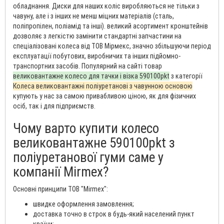
обладнання. Диски для наших коліс виробляються не тільки з
чавуну, але і з інших не менш міцних матеріалів (сталь,
поліпропілен, поліамід та інші). великий асортимент кронштейнів
дозволяє з легкістю замінити стандартні запчастини на
спеціалізовані колеса від ТОВ Мірмекс, значно збільшуючи період
експлуатації побутових, виробничих та інших підйомно-
транспортних засобів. Популярний на сайті товар
великовантажне колесо для тачки і візка 590100pkt
з категорії
Колеса великовантажні поліуретанові з чавунною основою
купують у нас за самою привабливою ціною, як для фізичних
осіб, так і для підприємств.
Чому варто купити колесо
великовантажне 590100pkt з
поліуретанової гуми саме у
компанії Mirmex?
Основні принципи ТОВ "Mirmex":
швидке оформлення замовлення;
доставка точно в строк в будь-який населений пункт
країни;