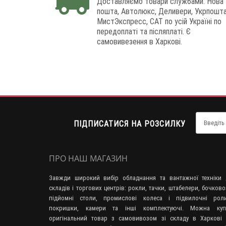
Доставляємо товари службами: Нова
пошта, Автолюкс, Деливери, Укрпошта
МистЭкспресс, САТ по усій Україні по
передоплаті та післяплаті. Є
самовивезення в Харкові.
ПІДПИСАТИСЯ НА РОЗСИЛКУ
ПРО НАШ МАГАЗИН
Завжди широкий вибір обладнання та вантажної техніки 
складів і торгових центрів: рокли, тачки, штабелери, бочково
підйомні столи, промислові колеса і підвилочні роли
покришки, камери та інші комплектуючі. Можна куп
оригінальний товар з самовивозом зі складу в Харкові 