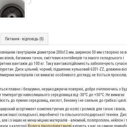
Питання - відповідь (0)
зовнішнім і внутрішнім діаметром 200х12 мм, шириною 50 мм створено за в
х візків, багажних тачок, сміттєвих контейнерів та іншого складського і
итних вантажів до 100 кг. Таку вантажопідйомність забезпечують сучасні
оліуретан. Диск цільний, чорний, підшипник кульковий 6201-ZZ, довжина вісі
імерних матеріалів і не вимагає особливого догляду, не боїться проколів,
титься плавно і безшумно, неушкоджуючи поверхні, добре зчіплюючись з бу
ри температурі навколишнього середовища від -30°С до +50°С. Не вимагає
кість до лужних середовищ, кислот, бензину і не схильне до грибка і цвілі.
широкий асортимент комплектуючих до коліс і роликів для тачок і візків,
 також іншої складської, виробничої та сільськогосподарської техніки. Ди
ле і з інших не менш міцних матеріалів - алюміній, поліпропілен, нейлон і т
тачок з категорії
Колеса пінополіуретанові
купують у нас за самою прива