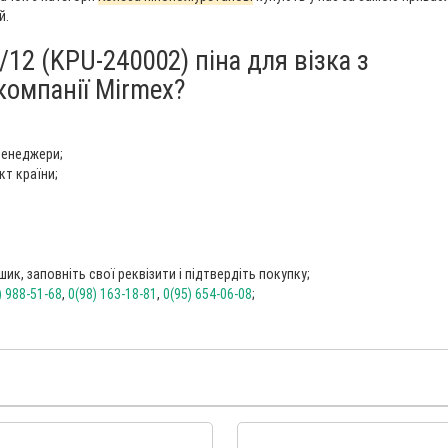
й.
/12 (KPU-240002) піна для візка з
компанії Mirmex?
менеджери;
кт країни;
ик, заповніть свої реквізити і підтвердіть покупку;
) 988-51-68
,
0(98) 163-18-81
,
0(95) 654-06-08
;