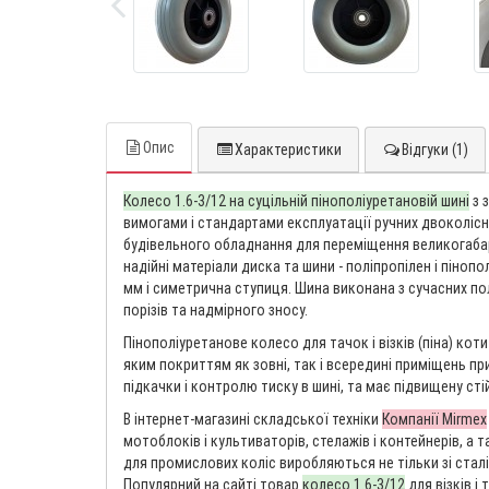
Опис
Характеристики
Відгуки (1)
Колесо 1.6-3/12 на суцільній пінополіуретановій шині
з 
вимогами і стандартами експлуатації ручних двоколісни
будівельного обладнання для переміщення великогабар
надійні матеріали диска та шини - поліпропілен і піноп
мм і симетрична ступиця. Шина виконана з сучасних пол
порізів та надмірного зносу.
Пінополіуретанове колесо для тачок і візків (піна) ко
яким покриттям як зовні, так і всередині приміщень п
підкачки і контролю тиску в шині, та має підвищену стій
В інтернет-магазині складської техніки
Компанії Mirmex
мотоблоків і культиваторів, стелажів і контейнерів, а
для промислових коліс виробляються не тільки зі сталі, а
Популярний на сайті товар
колесо 1.6-3/12
для візків і 