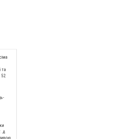
сіма
 та
 52
дь-
ски
. д.
бливою