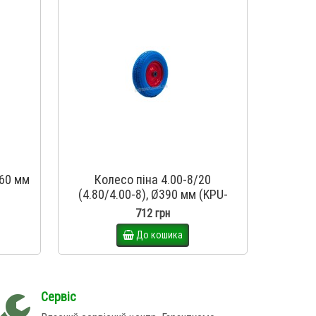
260 мм
Колесо піна 4.00-8/20
Колесо 
(4.80/4.00-8), Ø390 мм (KPU-
240067)
712 грн
До кошика
Сервіс