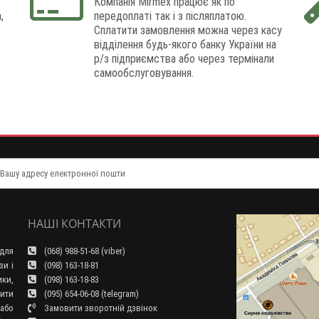
Компанія Mirmex працює як по
,
передоплаті так і з післяплатою.
Сплатити замовлення можна через касу
відділення будь-якого банку України на
р/з підприємства або через термінали
самообслуговування.
НАШІ КОНТАКТИ
для
(068) 988-51-68 (viber)
зи і
(098) 163-18-81
ки,
(098) 163-18-83
ити
(095) 654-06-08 (telegram)
або
Замовити зворотній дзвінок