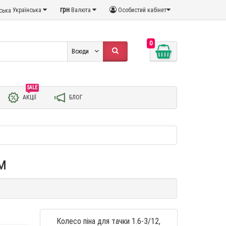
грн
Українська
Валюта
Особистий кабінет
0
Всюди
SALE
АКЦІЇ
БЛОГ
м
Колесо піна для тачки 1.6-3/12,