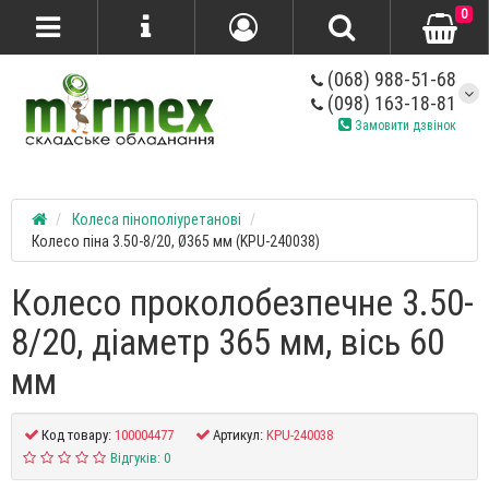
0
(068) 988-51-68
(098) 163-18-81
Замовити дзвінок
Колеса пінополіуретанові
Колесо піна 3.50-8/20, Ø365 мм (KPU-240038)
Колесо проколобезпечне 3.50-
8/20, діаметр 365 мм, вісь 60
мм
Код товару:
100004477
Артикул:
KPU-240038
Відгуків: 0