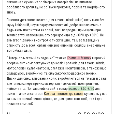
виконана з сучасних полімерних матеріалів і не вимагає
особливого догляду, не боїться проколів, порізів та надмірного
зносу.
Пінополіуретанове колесо для тачок і візків (піна) котиться без
шуму і вібрацій, неушкоджуючи поверхні, добре зчіплюючись з
будь-яким покриттям як зовні, так і всередині приміщень при
температурі навколишнього середовища від -30°С до +50°С. Не
вимагає підкачки і контролю тиску в шині, та має підвищену
стійкість до масел, органічних розчинників, солярці і не схильне
до грибка і цвілі.
В інтернет-магазині складської техніки
Компанії Mirmex
широкий
асортимент комплектуючих до коліс і роликів для тачок і візків,
мотоблоків і культиваторів, стелажів і контейнерів, а також іншої
складської, виробничої та сільськогосподарської техніки.
Диски для спеціалізованих коліс виробляються не тільки зі сталі,
але і з інших перевірених матеріалів - алюміній, поліпропілен,
нейлон і т. д. Популярний на сайті товар
колесо 3.50-8/20
для
візків і тачок з категорії
Колеса пінополіуретанові
купляють у нас
за самою привабливою ціною, як для приватних осіб, так і для
великих компаній.