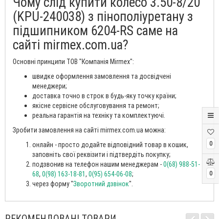
Чому слід купити колесо 3.50-8/20
(KPU-240038) з пінополіуретану з
підшипником 6204-RS саме на
сайті mirmex.com.ua?
Основні принципи ТОВ "Компанія Mirmex":
швидке оформлення замовлення та досвідчені
менеджери;
доставка точно в строк в будь-яку точку країни;
якісне сервісне обслуговування та ремонт;
реальна гарантія на техніку та комплектуючі.
Зробити замовлення на сайті mirmex.com.ua можна:
0
онлайн - просто додайте відповідний товар в кошик,
заповніть свої реквізити і підтвердіть покупку;
подзвонив на телефон нашим менеджерам -
0(68) 988-51-
68
,
0(98) 163-18-81
,
0(95) 654-06-08
;
0
через форму "
Зворотний дзвінок
".
РЕКОМЕНДОВАНІ ТОВАРИ