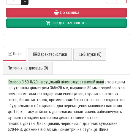
До кошика
ШВИДКЕ ЗАМОВЛЕННЯ
Опис
Характеристики
Відгуки (0)
Питання - відповідь (0)
Колесо 3.50-8/20 на суцільній пінополіуретановій шині
з зовнішнім
і внутрішнім діаметром 365х20 мм, шириною 80 мм розроблено за
всіма вимогами і стандартами експлуатації ручних вантажних
візків, багажних тачок, промислових баків та іншого складського
і будівельного обладнання для переміщення масивних вантажів
до 120 кг. Таку стійкість до великих навантажень забезпечують
сучасні та надійні матеріали диска та шини - сталь і
пінополіуретан. Диск цільній, червоний, підшипник кульковий
6204-RS, довжина вісі 60 мм і симетрична ступиця. Шина