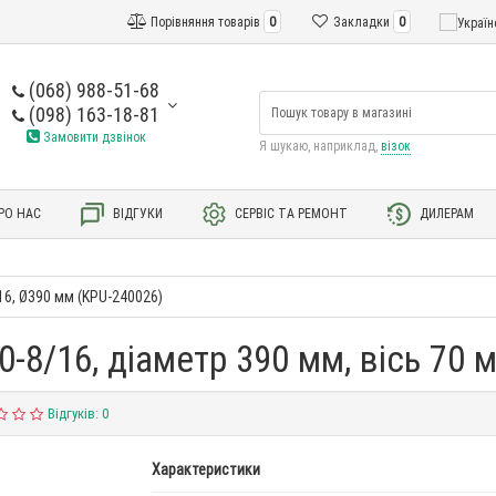
Порівняння товарів
0
Закладки
0
(068) 988-51-68
(098) 163-18-81
Замовити дзвінок
Я шукаю, наприклад,
візок
РО НАС
ВІДГУКИ
СЕРВІС ТА РЕМОНТ
ДИЛЕРАМ
16, Ø390 мм (KPU-240026)
0-8/16, діаметр 390 мм, вісь 70 
Відгуків: 0
Характеристики