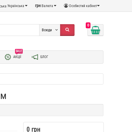
грн
Українська
Валюта
Особистий кабінет
0
Всюди
SALE
АКЦІЇ
БЛОГ
мм
0 грн