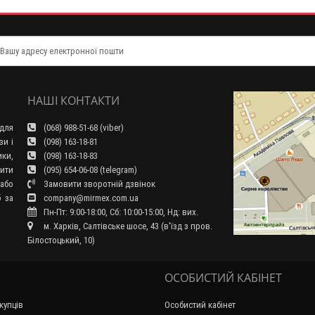
НАШІ КОНТАКТИ
для
(068) 988-51-68 (viber)
зи і
(098) 163-18-81
ки,
(098) 163-18-83
ити
(095) 654-06-08 (telegram)
або
Замовити зворотній дзвінок
б за
company@mirmex.com.ua
Пн-Пт: 9:00-18:00, Сб: 10:00-15:00, Нд: вих.
м. Харків, Салтівське шосе, 43 (в'їзд з пров.
Білостоцький, 10)
ОСОБИСТИЙ КАБІНЕТ
купців
Особистий кабінет