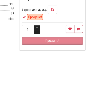
390
95
Версія для друку:
16
Продано!
піна
Продано!