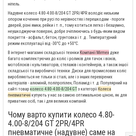
ніпель.
Надувне колесо 4.80-4.00-8/204 GT 2PR/4PR володіє низьким
опором коченню при русі по нерівностях і перешкодам - пороги
дверей, різні ямки, рейки і т. п., тому котиться легко і безшумно,
неушкоджуючи поверхні, добре зчіплюючись з будь-яким видом
покриття - асфальт, бетон, грунтовка і т. д.. Температурний
режим експлуатації від -30°С до +50°С.
В інтернет-магазині складської техніки
Компанії Mirmex
дуже
багато комплектуючих до коліс і роликів для тачок і візків,
мотоблоків і культиваторів, стелажів і контейнерів, а також іншої
складської та виробничої техніки. Диски для промислових коліс
виробляються не тільки зі сталі, але і з інших перевірених
матеріалів - алюміній, поліпропілен, Поліамід і т. д. Популярний на
сайті товар
колесо 4.80-4.00-8/204 GT
з категорії
Колеса
пневматичні
купують у нас за самою оптимальною ціною, як для
приватних осіб, так і для великих компаній.
Чому варто купити колесо 4.80-
4.00-8/204 GT 2PR/4PR
пневматичне (надувне) саме на