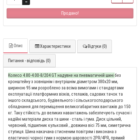
Продано!
Опис
Характеристики
Відгуки (0)
Питання - відповідь (0)
Колесо 4.80-4.00-8/204 GT надувне на пневматичній шині
без
кронштейну з зовнішнім і внутрішнім діаметром 380х20 мм,
шириною 95 мм розроблено за всіма вимогами і стандартами
експлуатації платформних візків, стелажів, садових тачок та
іншого складського, будівельного і сільськогосподарського
обладнання для переміщення великогабаритних вантажів до 150
кг. Таку стійкість до великих навантажень забезпечують сучасні і
надійні матеріали диска та шини - сталь і гума. Диск цільний,
червоний, підшипник кульковий , довжина вісі 75 мм, симетрична
ступиця. Шина накачана стисненим повітрям і виконана з
еластичної чорної гуми з нормою шаровості 2PR/4PR, прямий