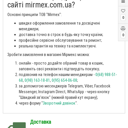
сайті mirmex.com.ua?
Основні принципи ТОВ "Mirmex":
0
швидке оформлення замовлення та досвідчені
менеджери;
доставка точно в строк в будь-яку точку країни;
0
професійне сервісне обслуговування та ремонт;
реальна гарантія на техніку та комплектуючі.
Зробити замовлення в магазині Мірмекс можна:
онлайн - просто додайте обраний товар в кошик,
заповніть свої реквізити і підтвердіть покупку;
подзвонив на телефон нашим менеджерам -
0(68) 988-51-
68
,
0(98) 163-18-81
,
0(95) 654-06-08
;
за допомогою месенджерів Telegram, Viber, Facebook
Messenger, Instagram Direct, WhatsApp - через кнопку
"Швидкий зв'язок" (нижній правий кут екрану);
через форму "
Зворотний дзвінок
".
Доставка