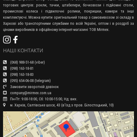
торгових центрів: рокли, тачки, штабелери, бочковози і підйомні столи,
промислові колеса і підвилочні ролики, покришки, камери та інші
комплектуючі. Можна купити оригінальний товар з самовивозом зі складу в
Харкові або транспортними службами по всій Україні, оптом і в роздріб за
цінами виробників в офіційному інтернет-магазині ТОВ Mirmex.
НАШІ КОНТАКТИ
(068) 988-51-68 (viber)
(098) 163-18-81
(098) 163-18-83
(095) 654-06-08 (telegram)
Замовити зворотній дзвінок
company@mirmex.com.ua
Пн-Пт: 9:00-18:00, Сб: 10:00-15:00, Нд: вих.
м. Харків, Салтівське шосе, 43 (в'їзд з пров. Білостоцький, 10)