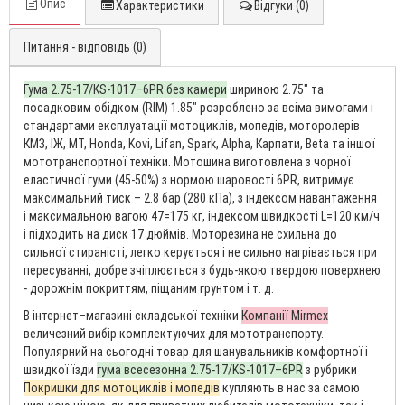
Опис
Характеристики
Відгуки (0)
Питання - відповідь (0)
Гума 2.75-17/KS-1017–6PR без камери
шириною 2.75″ та
посадковим обідком (RIM) 1.85″ розроблено за всіма вимогами і
стандартами експлуатації мотоциклів, мопедів, моторолерів
КМЗ, ІЖ, МТ, Honda, Kovi, Lifan, Spark, Alpha, Карпати, Beta та іншої
мототранспортної техніки. Мотошина виготовлена з чорної
еластичної гуми (45-50%) з нормою шаровості 6PR, витримує
максимальний тиск – 2.8 бар (280 кПа), з індексом навантаження
і максимальною вагою 47=175 кг, індексом швидкості L=120 км/ч
і підходить на диск 17 дюймів. Моторезина не схильна до
сильної стираністі, легко керується і не сильно нагрівається при
пересуванні, добре зчіплюється з будь-якою твердою поверхнею
- дорожнім покриттям, піщаним грунтом і т. д.
В інтернет–магазині складської техніки
Компанії Mirmex
величезний вибір комплектуючих для мототранспорту.
Популярний на сьогодні товар для шанувальників комфортної і
швидкої їзди
гума всесезонна 2.75-17/KS-1017–6PR
з рубрики
Покришки для мотоциклів і мопедів
купляють в нас за самою