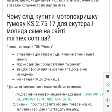
низькою ціною, як для приватних любителів мототехніки, так і
для великих промислових підприємств.
Чому слід купити мотопокришку
гумову KS 2.75-17 для скутера і
мопеда саме на сайті
mirmex.com.ua?
Основні принципи ТОВ "Mirmex":
оперативна доставка в будь–який населений пункт
країни;
якісне сервісне обслуговування та ремонт;
швидке оформлення замовлення та досвідчені
менеджери;
чесна гарантія до 24 місяців.
Оформити замовлення в магазині Мірмекс можна:
0
подзвонив на телефон нашим менеджерам –
0(68) 988–51–
68
,
0(98) 163–18–81
,
0(95) 654–06–08
;
онлайн – просто додайте обраний товар в кошик,
0
заповніть свої дані і підтвердіть покупку;