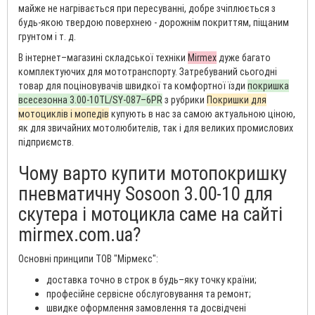
майже не нагрівається при пересуванні, добре зчіплюється з
будь-якою твердою поверхнею - дорожнім покриттям, піщаним
грунтом і т. д.
В інтернет–магазині складської техніки
Mirmex
дуже багато
комплектуючих для мототранспорту. Затребуваний сьогодні
товар для поціновувачів швидкої та комфортної їзди
покришка
всесезонна 3.00-10TL/SY-087–6PR
з рубрики
Покришки для
мотоциклів і мопедів
купують в нас за самою актуальною ціною,
як для звичайних мотолюбителів, так і для великих промислових
підприємств.
Чому варто купити мотопокришку
пневматичну Sosoon 3.00-10 для
скутера і мотоцикла саме на сайті
mirmex.com.ua?
Основні принципи ТОВ "Мірмекс":
доставка точно в строк в будь–яку точку країни;
професійне сервісне обслуговування та ремонт;
швидке оформлення замовлення та досвідчені