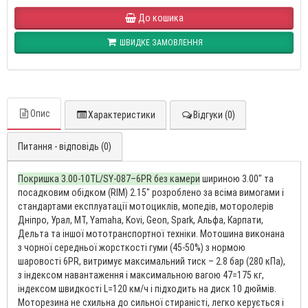
До кошика
ШВИДКЕ ЗАМОВЛЕННЯ
Опис
Характеристики
Відгуки (0)
Питання - відповідь (0)
Покришка 3.00-10TL/SY-087–6PR без камери
шириною 3.00″ та
посадковим обідком (RIM) 2.15″ розроблено за всіма вимогами і
стандартами експлуатації мотоциклів, мопедів, моторолерів
Дніпро, Урал, МТ, Yamaha, Kovi, Geon, Spark, Альфа, Карпати,
Дельта та іншої мототранспортної техніки. Мотошина виконана
з чорної середньої жорсткості гуми (45-50%) з нормою
шаровості 6PR, витримує максимальний тиск – 2.8 бар (280 кПа),
з індексом навантаження і максимальною вагою 47=175 кг,
індексом швидкості L=120 км/ч і підходить на диск 10 дюймів.
Моторезина не схильна до сильної стираністі, легко керується і