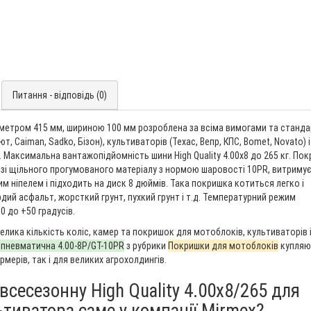
Питання - відповідь (0)
аметром 415 мм, шириною 100 мм розроблена за всіма вимогами та станд
т, Caiman, Sadko, Бізон), культиваторів (Техас, Вепр, КПС, Bomet, Novato) і
Максимальна вантажопідйомність шини High Quality 4.00х8 до 265 кг. По
 зі щільного прогумованого матеріалу з нормою шаровості 10PR, витриму
им ніпелем і підходить на диск 8 дюймів. Така покришка котиться легко і
рдий асфальт, жорсткий грунт, пухкий грунт і т.д. Температурний режим
0 до +50 градусів.
елика кількість коліс, камер та покришок для мотоблоків, культиваторів 
пневматична 4.00-8P/GT-10PR
з рубрики
Покришки для мотоблоків
купляю
ерів, так і для великих агрохолдингів.
сесезонну High Quality 4.00х8/265 для
ьтиватора саме у компанії Mirmex?