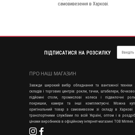
самовивезення в Харкові.
ПІДПИСАТИСЯ НА РОЗСИЛКУ
ПРО НАШ МАГАЗИН
Завжди широкий вибір обладнання та вантажної техніки 
складів і торгових центрів: рокли, тачки, штабелери, бочково
підйомні столи, промислові колеса і підвилочні роли
покришки, камери та інші комплектуючі. Можна куп
оригінальний товар з самовивозом зі складу в Харкові 
транспортними службами по всій Україні, оптом і в роздрі
цінами виробників в офіційному інтернет-магазині ТОВ Mirmex.