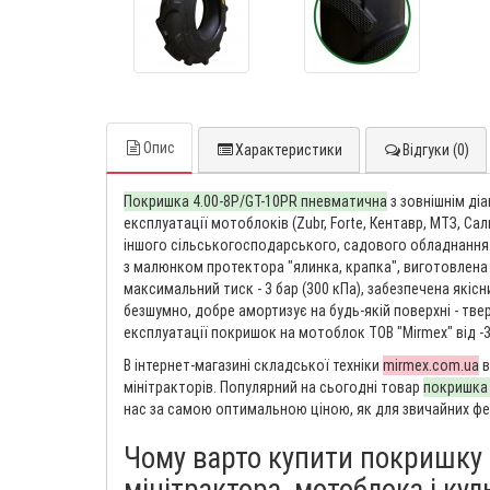
Опис
Характеристики
Відгуки (0)
Покришка 4.00-8P/GT-10PR пневматична
з зовнішнім ді
експлуатації мотоблоків (Zubr, Forte, Кентавр, МТЗ, Салю
іншого сільськогосподарського, садового обладнання. 
з малюнком протектора "ялинка, крапка", виготовлена
максимальний тиск - 3 бар (300 кПа), забезпечена якісн
безшумно, добре амортизує на будь-якій поверхні - тве
експлуатації покришок на мотоблок ТОВ "Mirmex" від -3
В інтернет-магазині складської техніки
mirmex.com.ua
в
мінітракторів. Популярний на сьогодні товар
покришка 
нас за самою оптимальною ціною, як для звичайних ферм
Чому варто купити покришку в
мінітрактора, мотоблока і кул