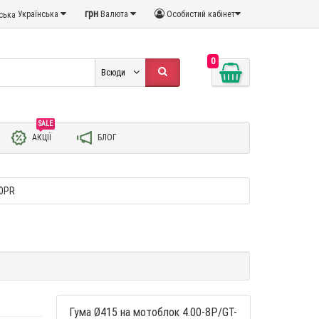
грн
Українська
Валюта
Особистий кабінет
0
Всюди
SALE
АКЦІЇ
БЛОГ
10PR
Гума Ø415 на мотоблок 4.00-8P/GT-