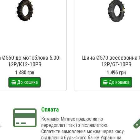
 Ø560 дo мотоблока 5.00-
Шина Ø570 всесезонна 5
12P/К12-10PR
12P/GT-10PR
1 480 грн
1 496 грн
До кошика
До кошика
Оплата
Компанія Mirmex працює як по
,
передоплаті так і з післяплатою.
Сплатити замовлення можна через касу
відділення будь-якого банку України на