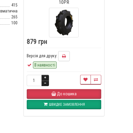
10PR
415
евматична
265
100
879 грн
Версія для друку:
В наявності
До кошика
ШВИДКЕ ЗАМОВЛЕННЯ