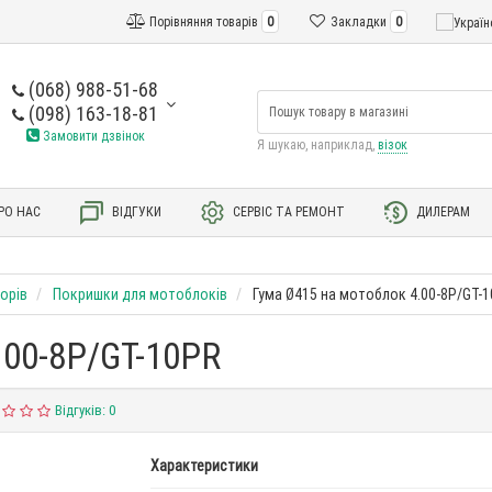
Порівняння товарів
0
Закладки
0
(068) 988-51-68
(098) 163-18-81
Замовити дзвінок
Я шукаю, наприклад,
візок
РО НАС
ВІДГУКИ
СЕРВІС ТА РЕМОНТ
ДИЛЕРАМ
орів
Покришки для мотоблоків
Гума Ø415 на мотоблок 4.00-8P/GT-
.00-8P/GT-10PR
Відгуків: 0
Характеристики