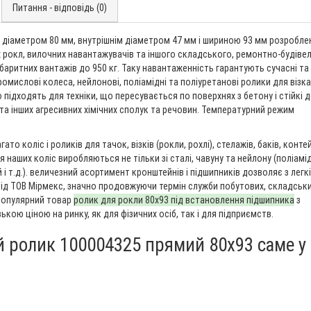
Питання - відповідь (0)
 діаметром 80 мм, внутрішнім діаметром 47 мм і шириною 93 мм розробле
х рокл, вилочних навантажувачів та іншого складського, ремонтно-будіве
аритних вантажів до 950 кг. Таку навантаженність гарантують сучасні та
Промислові колеса, нейлонові, поліамідні та поліуретанові ролики для візка
но підходять для техніки, що пересувається по поверхнях з бетону і стійкі 
 та інших агресивних хімічних сполук та речовин. Температурний режим
ато коліс і роликів для тачок, візків (рокли, рохлі), стелажів, баків, конте
 наших коліс виробляються не тільки зі сталі, чавуну та нейлону (поліамід
ій і т.д.). величезний асортимент кронштейнів і підшипників дозволяє з легк
від ТОВ Мірмекс, значно продовжуючи термін служби побутових, складськи
 Популярний товар
ролик для рокли 80х93 під встановлення підшипника
з
кою ціною на ринку, як для фізичних осіб, так і для підприємств.
й ролик 100004325 прямий 80х93 саме у