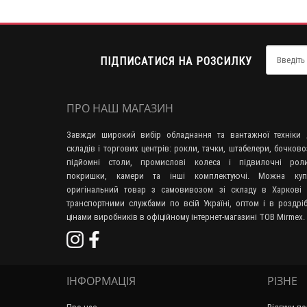
ПІДПИСАТИСЯ НА РОЗСИЛКУ
ПРО НАШ МАГАЗИН
Завжди широкий вибір обладнання та вантажної техніки 
складів і торгових центрів: рокли, тачки, штабелери, бочково
підйомні столи, промислові колеса і підвилочні роли
покришки, камери та інші комплектуючі. Можна куп
оригінальний товар з самовивозом зі складу в Харкові 
транспортними службами по всій Україні, оптом і в роздрі
цінами виробників в офіційному інтернет-магазині ТОВ Mirmex.
ІНФОРМАЦІЯ
РІЗНЕ