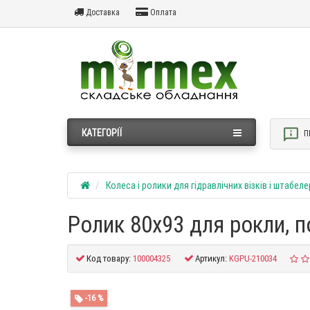
Доставка
Оплата
КАТЕГОРІЇ
П
Колеса і ролики для гідравлічних візків і штабеле
Ролик 80х93 для рокли, п
Код товару:
100004325
Артикул:
KGPU-210034
-16 %