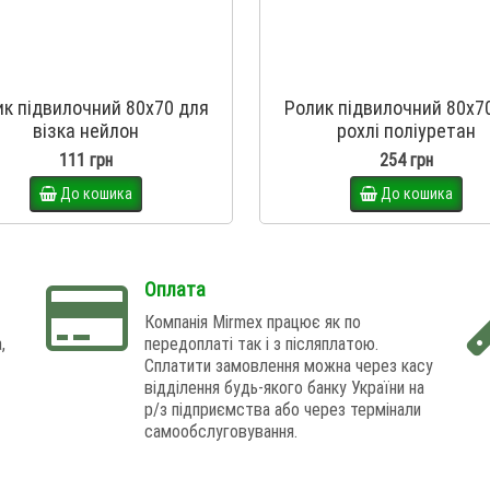
к підвилочний 80х70 для
Ролик підвилочний 80х7
візка нейлон
рохлі поліуретан
111 грн
254 грн
До кошика
До кошика
Оплата
Компанія Mirmex працює як по
,
передоплаті так і з післяплатою.
Сплатити замовлення можна через касу
відділення будь-якого банку України на
р/з підприємства або через термінали
самообслуговування.