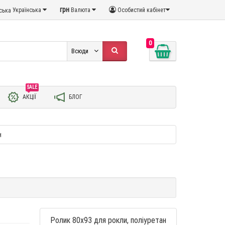
грн
Українська
Валюта
Особистий кабінет
0
Всюди
SALE
АКЦІЇ
БЛОГ
н
Ролик 80х93 для рокли, поліуретан