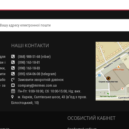
НАШІ КОНТАКТИ
для
(068) 988-51-68 (viber)
зи і
(098) 163-18-81
ки,
(098) 163-18-83
ити
(095) 654-06-08 (telegram)
або
Замовити зворотній дзвінок
б за
company@mirmex.com.ua
Пн-Пт: 9:00-18:00, Сб: 10:00-15:00, Нд: вих.
м. Харків, Салтівське шосе, 43 (в'їзд з пров.
Білостоцький, 10)
ОСОБИСТИЙ КАБІНЕТ