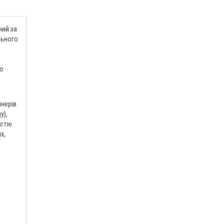
ний за
льного
до
йнерів
у),
істю
х,