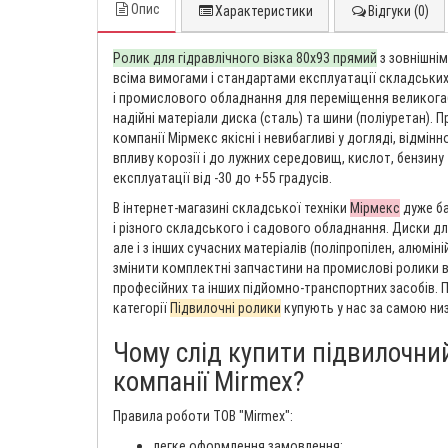
Опис
Характеристики
Відгуки (0)
Ролик для гідравлічного візка 80х93 прямий
з зовнішнім
всіма вимогами і стандартами експлуатації складськи
і промислового обладнання для переміщення великогаб
надійні матеріали диска (сталь) та шини (поліуретан). 
компанії Мірмекс якісні і невибагливі у догляді, відмін
впливу корозії і до лужних середовищ, кислот, бензину
експлуатації від -30 до +55 градусів.
В інтернет-магазині складської техніки
Мірмекс
дуже баг
і різного складського і садового обладнання. Диски для
але і з інших сучасних матеріалів (поліпропілен, алюмін
змінити комплектні запчастини на промислові ролики 
професійних та інших підйомно-транспортних засобів.
категорії
Підвилочні ролики
купують у нас за самою низь
Чому слід купити підвилочни
компанії Mirmex?
Правила роботи ТОВ "Mirmex":
легке оформлення замовлення;