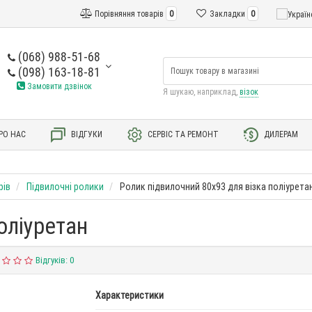
Порівняння товарів
0
Закладки
0
(068) 988-51-68
(098) 163-18-81
Замовити дзвінок
Я шукаю, наприклад,
візок
РО НАС
ВІДГУКИ
СЕРВІС ТА РЕМОНТ
ДИЛЕРАМ
рів
Підвилочні ролики
Ролик підвилочний 80х93 для візка поліурета
оліуретан
Відгуків: 0
Характеристики